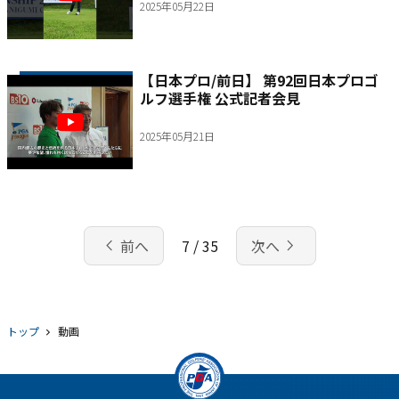
2025年05月22日
【日本プロ/前日】 第92回日本プロゴ
ルフ選手権 公式記者会見
2025年05月21日
chevron_left
navigate_next
前へ
7 / 35
次へ
トップ
動画