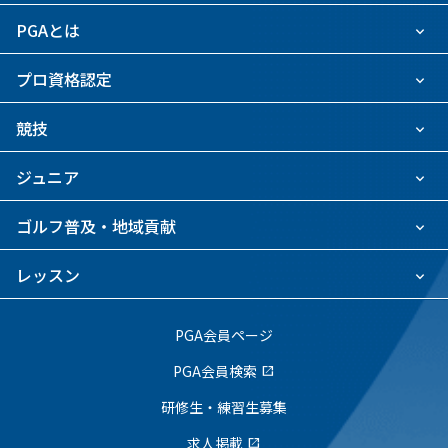
PGAとは
プロ資格認定
競技
ジュニア
ゴルフ普及・地域貢献
レッスン
PGA会員ページ
PGA会員検索
open_in_new
研修生・練習生募集
求人掲載
open_in_new