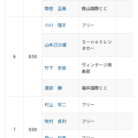
勢登 正美
徳山国際ＣＣ
小川 隆文
フリー
Ｓ－ｎｅｔレン
山本己沙雄
タカー
6
8:50
ヴィンテージ倶
竹下 忠直
楽部
渡部 勝
福井国際ＣＣ
村上 栄二
フリー
牧村 貞利
フリー
7
9:00
菊一 利彦
フリー