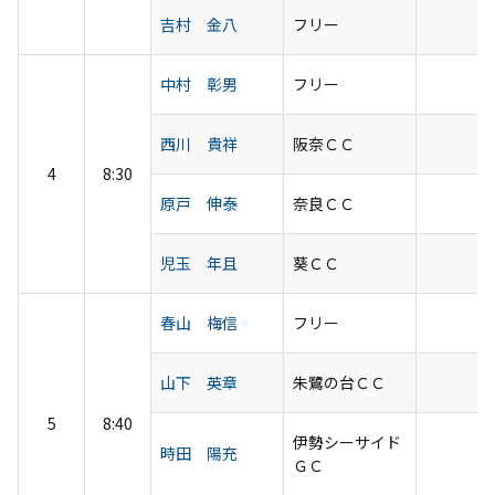
吉村 金八
フリー
中村 彰男
フリー
西川 貴祥
阪奈ＣＣ
4
8:30
原戸 伸泰
奈良ＣＣ
児玉 年且
葵ＣＣ
春山 梅信
フリー
山下 英章
朱鷺の台ＣＣ
5
8:40
伊勢シーサイド
時田 陽充
ＧＣ