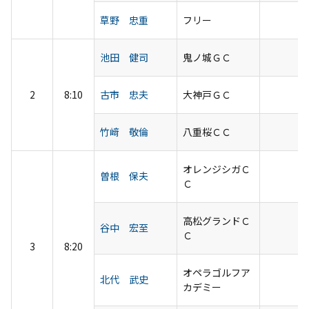
草野 忠重
フリー
池田 健司
鬼ノ城ＧＣ
2
8:10
古市 忠夫
大神戸ＧＣ
竹﨑 敬倫
八重桜ＣＣ
オレンジシガＣ
曽根 保夫
Ｃ
高松グランドＣ
谷中 宏至
Ｃ
3
8:20
オペラゴルフア
北代 武史
カデミー