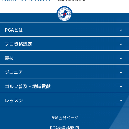
PGAとは
プロ資格認定
競技
ジュニア
ゴルフ普及・地域貢献
レッスン
PGA会員ページ
PGA会員検索
open_in_new