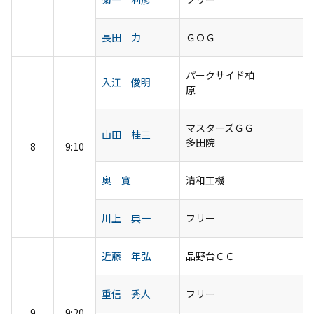
長田 力
ＧＯＧ
パークサイド柏
入江 俊明
原
マスターズＧＧ
山田 桂三
多田院
8
9:10
奥 寛
清和工機
川上 典一
フリー
近藤 年弘
品野台ＣＣ
重信 秀人
フリー
9
9:20