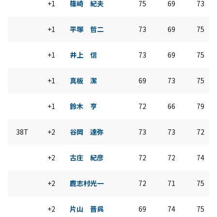
+1
篠崎 紀夫
75
69
73
+1
平塚 哲二
73
69
75
+1
井上 信
73
69
75
+1
真板 潔
69
73
75
+1
鈴木 亨
72
66
79
38T
+2
谷岡 達弥
73
73
72
+2
古庄 紀彦
72
72
74
+2
鹿志村光一
72
71
75
+2
片山 晋呉
69
74
75