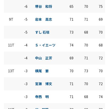
-6
堺谷 和将
65
70
75
9T
-5
岩本 高志
71
71
69
-5
すし 石垣
73
68
70
11T
-4
Ｓ・イエーツ
74
70
68
-4
中山 正芳
69
71
72
13T
-3
横尾 要
70
73
70
-3
宮瀬 博文
71
70
72
-3
寺西 明
71
68
74