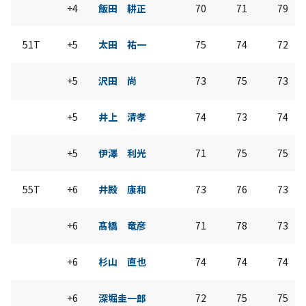
+4
飯田 耕正
70
71
79
51T
+5
太田 祐一
75
74
72
+5
沢田 尚
73
75
73
+5
井上 清孝
74
73
74
+5
伊澤 利光
71
75
75
55T
+6
井殿 康和
73
76
73
+6
髙橋 竜彦
71
78
73
+6
杉山 直也
74
74
74
+6
深堀圭一郎
72
75
75