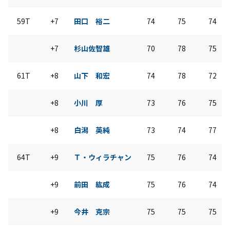
59T
+7
田口 裕二
74
75
74
+7
杉山佐智雄
70
78
75
61T
+8
山下 和宏
74
78
72
+8
小川 厚
73
76
75
+8
白潟 英純
73
74
77
64T
+9
Ｔ・ウィラチャン
75
76
74
+9
前田 紘成
75
76
74
+9
今井 克宗
75
75
75