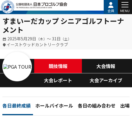
会員
MENU
すまいーだカップ シニアゴルフトーナ
メント
2025年5月29日
〜 31日
（木）
（土）
イーストウッドカントリークラブ
競技情報
大会情報
大会レポート
大会アーカイブ
各日最終成績
ホールバイホール
各日の組み合わせ
出場