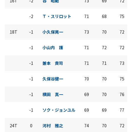
16T
-2
谷 昭範
73
69
72
-2
Ｔ・スリロット
71
68
75
18T
-1
小久保晃一
73
70
72
-1
小山内 護
71
72
72
-1
兼本 貴司
71
71
73
-1
久保谷健一
70
70
75
-1
横田 真一
69
70
76
-1
ソク・ジョンユル
69
69
77
24T
0
河村 雅之
74
70
72