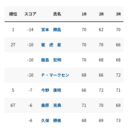
順位
スコア
氏名
1R
2R
3R
1
-14
宮本 勝昌
70
62
70
2T
-10
崔 虎 星
70
70
66
-10
飯島 宏明
70
68
68
-10
Ｐ・マークセン
68
66
72
5
-7
今野 康晴
66
72
71
6T
-6
桑原 克典
71
70
69
-6
久保 勝美
68
69
73