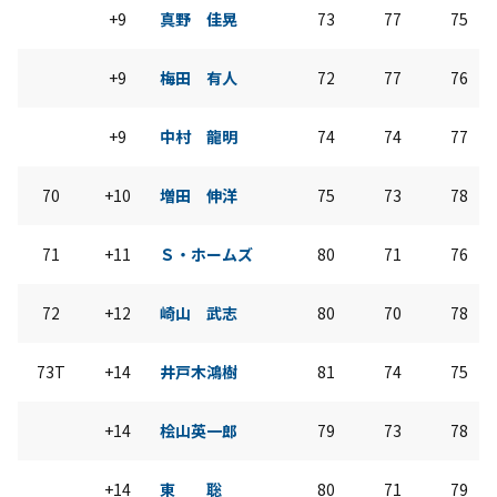
+9
真野 佳晃
73
77
75
+9
梅田 有人
72
77
76
+9
中村 龍明
74
74
77
70
+10
増田 伸洋
75
73
78
71
+11
Ｓ・ホームズ
80
71
76
72
+12
崎山 武志
80
70
78
73T
+14
井戸木鴻樹
81
74
75
+14
桧山英一郎
79
73
78
+14
東 聡
80
71
79