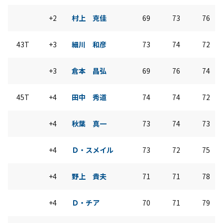
+2
村上 克佳
69
73
76
43T
+3
細川 和彦
73
74
72
+3
倉本 昌弘
69
76
74
45T
+4
田中 秀道
74
74
72
+4
秋葉 真一
73
74
73
+4
Ｄ・スメイル
73
72
75
+4
野上 貴夫
71
71
78
+4
Ｄ・チア
70
71
79