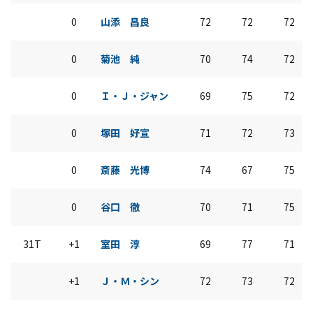
0
山添 昌良
72
72
72
0
菊池 純
70
74
72
0
Ｉ・Ｊ・ジャン
69
75
72
0
塚田 好宣
71
72
73
0
斎藤 光博
74
67
75
0
谷口 徹
70
71
75
31T
+1
室田 淳
69
77
71
+1
Ｊ・Ｍ・シン
72
73
72