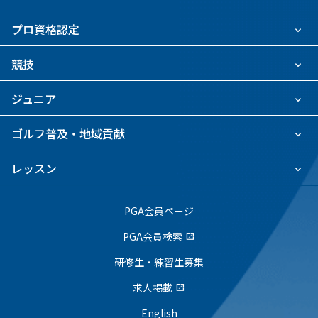
プロ資格認定
競技
ジュニア
ゴルフ普及・地域貢献
レッスン
PGA会員ページ
PGA会員検索
open_in_new
研修生・練習生募集
求人掲載
open_in_new
English