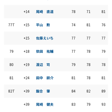
+14
尾崎 直道
78
71
81
77T
+15
平山 勲
74
81
76
+15
佐藤えいち
77
77
77
79
+18
依田 祐輔
77
78
79
80
+19
渡辺 司
79
78
78
81
+24
田中 耕介
81
78
81
82T
+39
飯合 肇
84
82
89
+39
尾崎 健夫
83
79
93