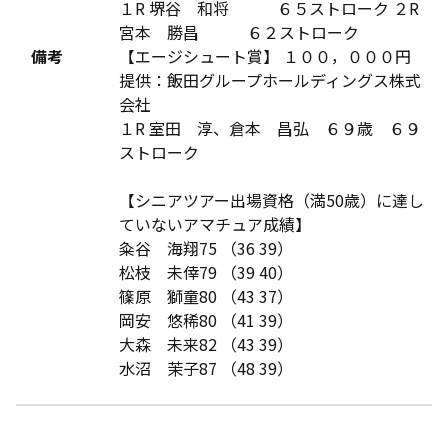
１R 堺谷 和将 ６５ストローク ２R
宮本 勝昌 ６２ストローク
備考
【エージシュート賞】 １００，０００円
提供：飯田グループホールディングス株式
会社
１R 室田 淳、倉本 昌弘 ６９歳 ６９
ストローク
【シニアツアー出場資格（満50歳）に達し
ていないアマチュア成績】
粂谷 海翔75 （36 39）
松枝 未倖79 （39 40）
篠原 獅童80 （43 37）
岡安 悠稀80 （41 39）
大森 未来82 （43 39）
水沼 茉子87 （48 39）