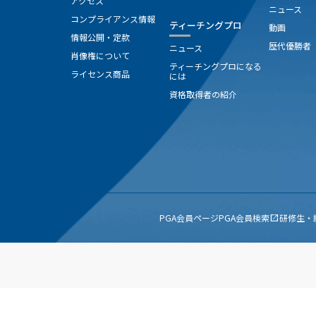
アクセス
ニュース
コンプライアンス情報
ティーチングプロ
動画
情報公開・定款
歴代優勝者
ニュース
肖像権について
ティーチングプロになる
ライセンス商品
には
資格取得者の紹介
PGA会員ページ
PGA会員検索
研修生・
open_in_new