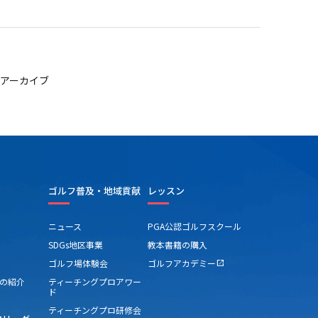
アーカイブ
ゴルフ普及・地域貢献
レッスン
ニュース
PGA公認ゴルフスクール
SDGs地区事業
教本書籍の購入
ゴルフ場体験会
ゴルフアカデミー
open_in_new
の紹介
ティーチングプロアワー
ド
ティーチングプロ研修会