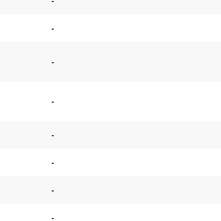
-
-
-
-
-
-
-
-