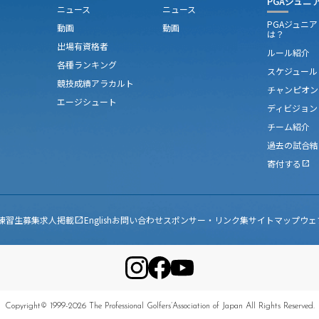
PGAジュニ
ニュース
ニュース
PGAジュニ
動画
動画
は？
出場有資格者
ルール紹介
各種ランキング
スケジュール
競技成績アラカルト
チャンピオン
エージシュート
ディビジョン
チーム紹介
過去の試合結
寄付する
open_in_new
練習生募集
求人掲載
English
お問い合わせ
スポンサー・リンク集
サイトマップ
ウェ
open_in_new
Copyright© 1999-2026 The Professional Golfers’Association of Japan All Rights Reserved.