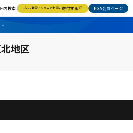
ト内検索
ゴルフ普及・ジュニア支援に
寄付する
PGA会員ページ
open_in_new
東北地区