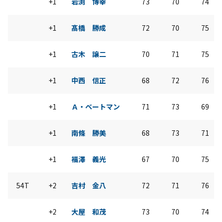
+1
岩渕 博幸
73
70
74
+1
髙橋 勝成
72
70
75
+1
古木 譲二
70
71
75
+1
中西 信正
68
72
76
+1
Ａ・ベートマン
71
73
69
+1
南條 勝美
68
73
71
+1
福澤 義光
67
70
75
54T
+2
吉村 金八
72
71
76
+2
大屋 和茂
73
70
74