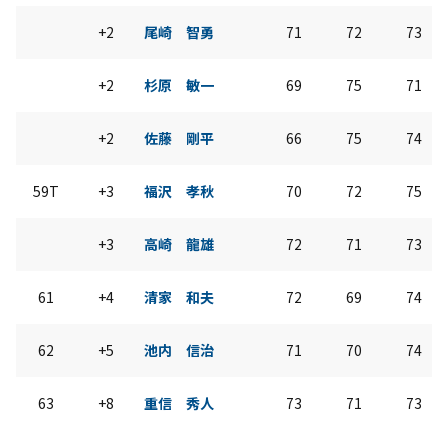
+2
尾崎 智勇
71
72
73
+2
杉原 敏一
69
75
71
+2
佐藤 剛平
66
75
74
59T
+3
福沢 孝秋
70
72
75
+3
高崎 龍雄
72
71
73
61
+4
清家 和夫
72
69
74
62
+5
池内 信治
71
70
74
63
+8
重信 秀人
73
71
73