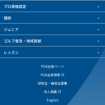
プロ資格認定
競技
ジュニア
ゴルフ普及・地域貢献
レッスン
PGA会員ページ
PGA会員検索
open_in_new
研修生・練習生募集
求人掲載
open_in_new
English