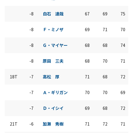
-8
白石 達哉
67
69
75
-8
Ｆ・ミノザ
69
71
70
-8
Ｇ・マイヤー
68
68
74
-8
原田 三夫
68
70
71
18T
-7
高松 厚
71
68
72
-7
Ａ・ギリガン
70
70
69
-7
Ｄ・イシイ
69
68
72
21T
-6
加瀬 秀樹
71
72
71