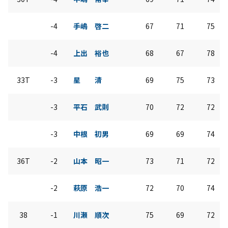
-4
手嶋 啓二
67
71
75
-4
上出 裕也
68
67
78
33T
-3
星 清
69
75
73
-3
平石 武則
70
72
72
-3
中根 初男
69
69
74
36T
-2
山本 昭一
73
71
72
-2
萩原 浩一
72
70
74
38
-1
川瀬 順次
75
69
72