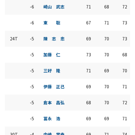
-6
崎山 武志
71
68
72
-6
東 聡
67
71
73
24T
-5
陳 志 忠
69
70
73
-5
加藤 仁
73
70
68
-5
三好 隆
71
69
70
-5
伊藤 正己
69
70
71
-5
倉本 昌弘
68
70
72
-5
冨永 浩
69
69
71
30T
-4
中嶋 常幸
69
71
74