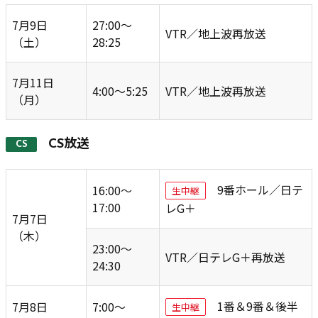
7月9日
27:00～
VTR／地上波再放送
（土）
28:25
7月11日
4:00～5:25
VTR／地上波再放送
（月）
CS放送
CS
9番ホール／日テ
16:00～
生中継
17:00
レG＋
7月7日
（木）
23:00～
VTR／日テレG＋再放送
24:30
1番＆9番＆後半
7月8日
7:00～
生中継