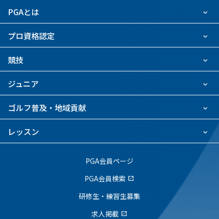
PGAとは
プロ資格認定
競技
ジュニア
ゴルフ普及・地域貢献
レッスン
PGA会員ページ
PGA会員検索
open_in_new
研修生・練習生募集
求人掲載
open_in_new