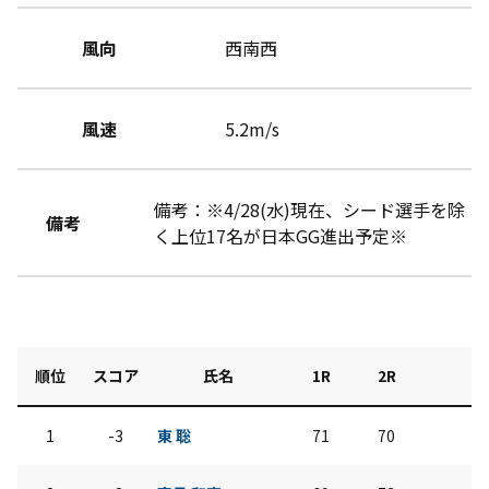
風向
西南西
風速
5.2m/s
備考：※4/28(水)現在、シード選手を除
備考
く上位17名が日本GG進出予定※
順位
スコア
氏名
1R
2R
1
-3
東 聡
71
70