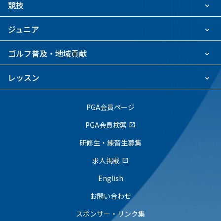
競技
ジュニア
ゴルフ普及・地域貢献
レッスン
PGA会員ページ
PGA会員検索
open_in_new
研修生・練習生募集
求人掲載
open_in_new
English
お問い合わせ
スポンサー・リンク集