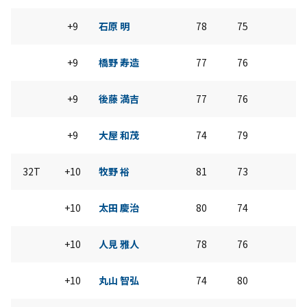
+9
石原 明
78
75
+9
橋野 寿造
77
76
+9
後藤 満吉
77
76
+9
大屋 和茂
74
79
32T
+10
牧野 裕
81
73
+10
太田 慶治
80
74
+10
人見 雅人
78
76
+10
丸山 智弘
74
80