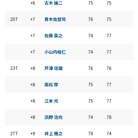
+6
古木 譲二
75
75
20T
+7
青木佐登司
76
75
+7
佐藤 英之
74
77
+7
小山内裕仁
74
77
23T
+8
芹澤 信雄
76
76
+8
高松 厚
75
77
+8
江本 光
75
77
+8
浜野 治光
74
78
27T
+9
井上 雅之
79
74