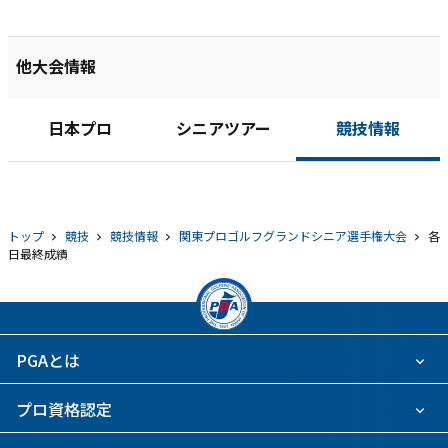
他大会情報
日本プロ
シニアツアー
競技情報
トップ
競技
競技情報
関東プロゴルフグランドシニア選手権大会
各
日最終成績
PGAとは
プロ資格認定