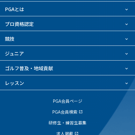
PGAとは
プロ資格認定
競技
ジュニア
ゴルフ普及・地域貢献
レッスン
PGA会員ページ
PGA会員検索
open_in_new
研修生・練習生募集
求人掲載
open_in_new