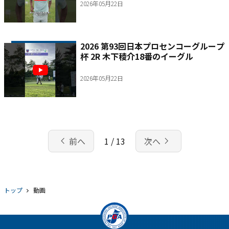
2026年05月22日
2026 第93回日本プロセンコーグループ
杯 2R 木下稜介18番のイーグル
2026年05月22日
chevron_left
navigate_next
前へ
1 / 13
次へ
トップ
動画