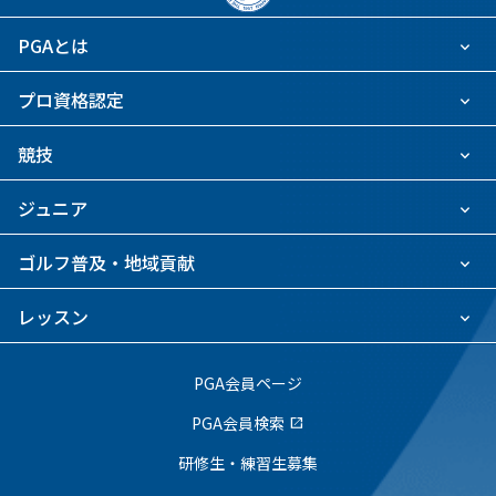
PGAとは
プロ資格認定
競技
ジュニア
ゴルフ普及・地域貢献
レッスン
PGA会員ページ
PGA会員検索
open_in_new
研修生・練習生募集