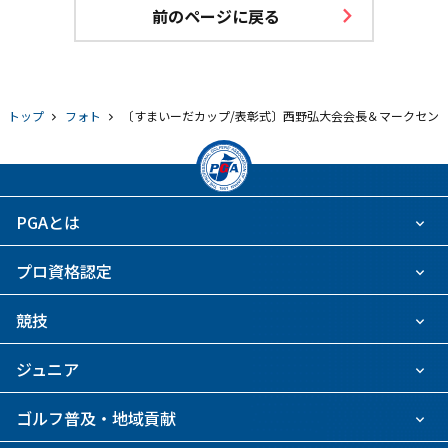
前のページに戻る
トップ
フォト
〔すまいーだカップ/表彰式〕西野弘大会会長＆マークセン
PGAとは
プロ資格認定
競技
ジュニア
ゴルフ普及・地域貢献