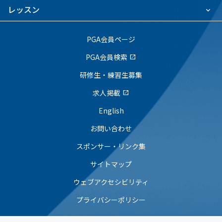
レッスン
PGA会員ページ
PGA会員検索
open_in_new
研修生・練習生募集
求人掲載
open_in_new
English
お問い合わせ
スポンサー・リンク集
サイトマップ
ウェブアクセシビリティ
プライバシーポリシー