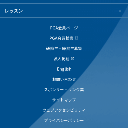
レッスン
PGA会員ページ
PGA会員検索
open_in_new
研修生・練習生募集
求人掲載
open_in_new
English
お問い合わせ
スポンサー・リンク集
サイトマップ
ウェブアクセシビリティ
プライバシーポリシー