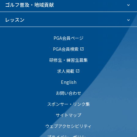
ゴルフ普及・地域貢献
レッスン
PGA会員ページ
PGA会員検索
open_in_new
研修生・練習生募集
求人掲載
open_in_new
English
お問い合わせ
スポンサー・リンク集
サイトマップ
ウェブアクセシビリティ