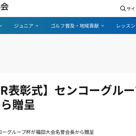
サイ
ジュニア
ゴルフ普及・地域貢献
レッスン
FR表彰式】センコーグル
から贈呈