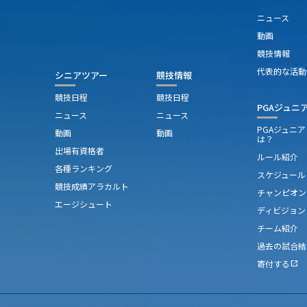
ニュース
動画
競技情報
代表的な活動
シニアツアー
競技情報
競技日程
競技日程
PGAジュニ
ニュース
ニュース
PGAジュニ
動画
動画
は？
出場有資格者
ルール紹介
各種ランキング
スケジュール
競技成績アラカルト
チャンピオン
エージシュート
ディビジョン
チーム紹介
過去の試合結
寄付する
open_in_new