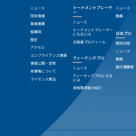
トーナメントプレーヤ
ニュース
ニュース
ー
団体情報
動画
ニュース
事業概要
トーナメントプレーヤー
組織図
日本プロ
になるには
歴史
合格者プロフィール
競技日程
アクセス
ニュース
コンプライアンス情報
ティーチングプロ
動画
情報公開・定款
歴代優勝者
ニュース
肖像権について
ティーチングプロになる
ライセンス商品
には
資格取得者の紹介