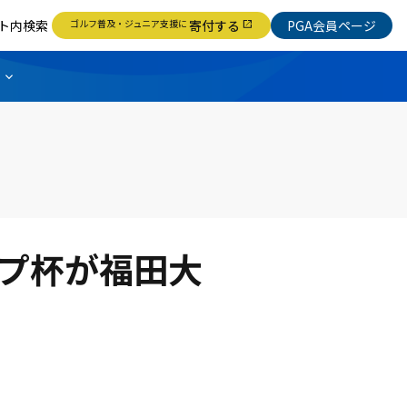
ト内検索
ゴルフ普及・ジュニア支援に
寄付する
PGA会員ページ
open_in_new
ープ杯が福田大