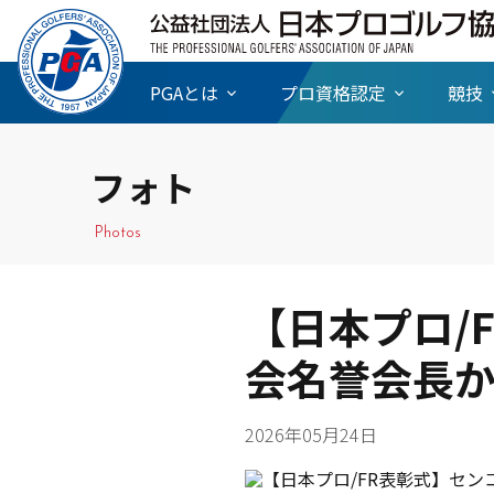
PGAとは
プロ資格認定
競技
フォト
Photos
【日本プロ/
会名誉会長
2026年05月24日