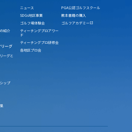
ニュース
PGA公認ゴルフスクール
SDGs地区事業
教本書籍の購入
ゴルフ場体験会
ゴルフアカデミー
open_in_new
の紹介
ティーチングプロアワー
ド
ティーチングプロ研修会
アリーグ
各地区プロ会
アリーグと
シップ
果