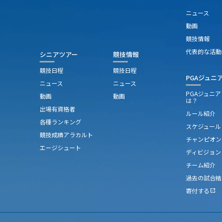
ニュース
動画
競技情報
代表的な活動
シニアツアー
競技情報
競技日程
競技日程
PGAジュニ
ニュース
ニュース
PGAジュニ
動画
動画
は？
出場有資格者
ルール紹介
各種ランキング
スケジュール
競技成績アラカルト
チャンピオン
エージシュート
ディビジョン
チーム紹介
過去の試合結
寄付する
open_in_new