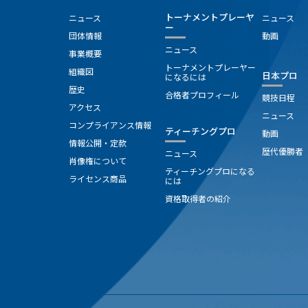
トーナメントプレーヤ
ニュース
ニュース
ー
団体情報
動画
ニュース
事業概要
トーナメントプレーヤー
組織図
日本プロ
になるには
歴史
合格者プロフィール
競技日程
アクセス
ニュース
コンプライアンス情報
ティーチングプロ
動画
情報公開・定款
歴代優勝者
ニュース
肖像権について
ティーチングプロになる
ライセンス商品
には
資格取得者の紹介