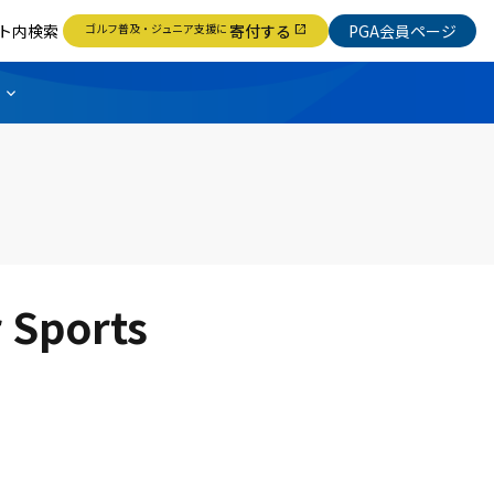
ト内検索
ゴルフ普及・ジュニア支援に
寄付する
PGA会員ページ
open_in_new
ports