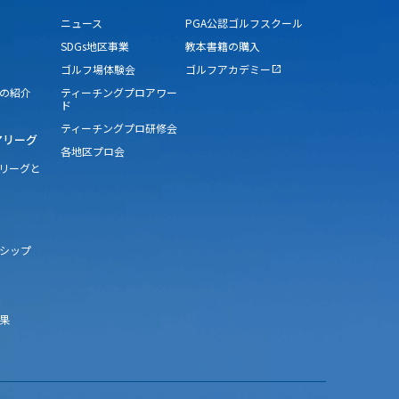
ニュース
PGA公認ゴルフスクール
SDGs地区事業
教本書籍の購入
ゴルフ場体験会
ゴルフアカデミー
open_in_new
の紹介
ティーチングプロアワー
ド
ティーチングプロ研修会
アリーグ
各地区プロ会
アリーグと
シップ
果