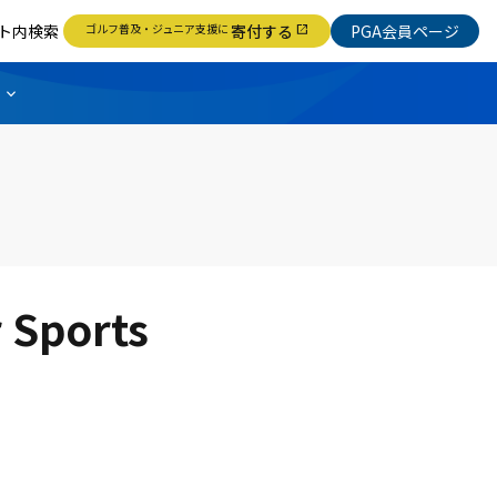
ト内検索
ゴルフ普及・ジュニア支援に
寄付する
PGA会員ページ
open_in_new
ports