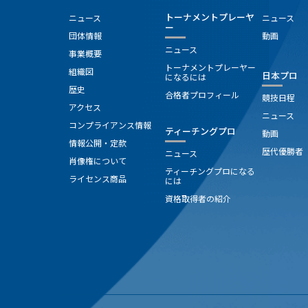
トーナメントプレーヤ
ニュース
ニュース
ー
団体情報
動画
ニュース
事業概要
トーナメントプレーヤー
組織図
日本プロ
になるには
歴史
合格者プロフィール
競技日程
アクセス
ニュース
コンプライアンス情報
ティーチングプロ
動画
情報公開・定款
歴代優勝者
ニュース
肖像権について
ティーチングプロになる
ライセンス商品
には
資格取得者の紹介