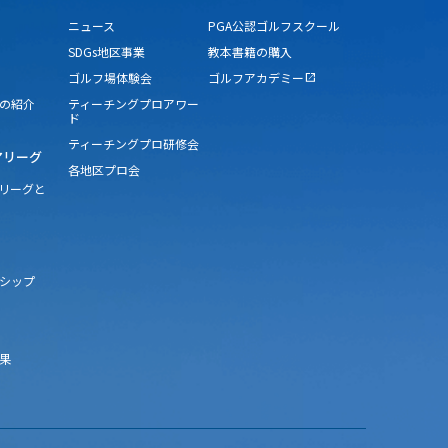
ニュース
PGA公認ゴルフスクール
SDGs地区事業
教本書籍の購入
ゴルフ場体験会
ゴルフアカデミー
open_in_new
の紹介
ティーチングプロアワー
ド
ティーチングプロ研修会
アリーグ
各地区プロ会
アリーグと
シップ
果