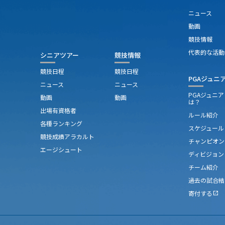
ニュース
動画
競技情報
代表的な活動
シニアツアー
競技情報
競技日程
競技日程
PGAジュニ
ニュース
ニュース
PGAジュニ
動画
動画
は？
出場有資格者
ルール紹介
各種ランキング
スケジュール
競技成績アラカルト
チャンピオン
エージシュート
ディビジョン
チーム紹介
過去の試合結
寄付する
open_in_new