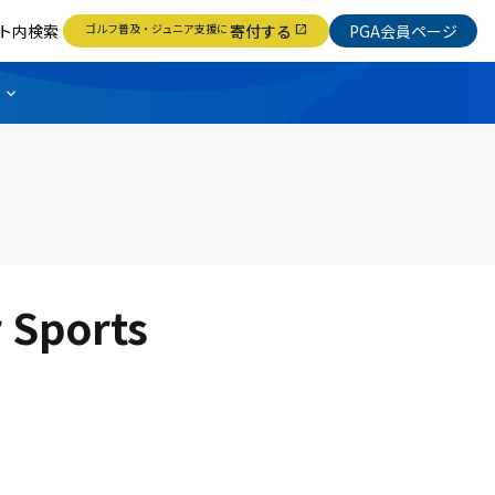
ト内検索
ゴルフ普及・ジュニア支援に
寄付する
PGA会員ページ
open_in_new
ports