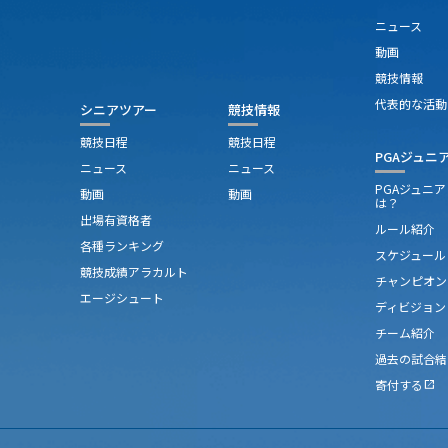
ニュース
動画
競技情報
代表的な活動
シニアツアー
競技情報
競技日程
競技日程
PGAジュニ
ニュース
ニュース
PGAジュニ
動画
動画
は？
出場有資格者
ルール紹介
各種ランキング
スケジュール
競技成績アラカルト
チャンピオン
エージシュート
ディビジョン
チーム紹介
過去の試合結
寄付する
open_in_new