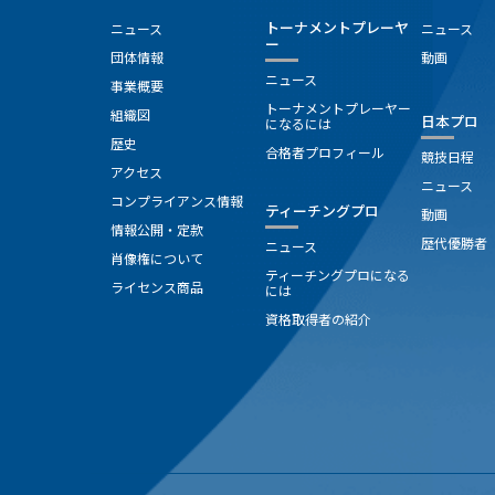
トーナメントプレーヤ
ニュース
ニュース
ー
団体情報
動画
ニュース
事業概要
トーナメントプレーヤー
組織図
日本プロ
になるには
歴史
合格者プロフィール
競技日程
アクセス
ニュース
コンプライアンス情報
ティーチングプロ
動画
情報公開・定款
歴代優勝者
ニュース
肖像権について
ティーチングプロになる
ライセンス商品
には
資格取得者の紹介