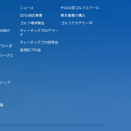
ニュース
PGA公認ゴルフスクール
SDGs地区事業
教本書籍の購入
ゴルフ場体験会
ゴルフアカデミー
open_in_new
の紹介
ティーチングプロアワー
ド
ティーチングプロ研修会
アリーグ
各地区プロ会
アリーグと
シップ
果