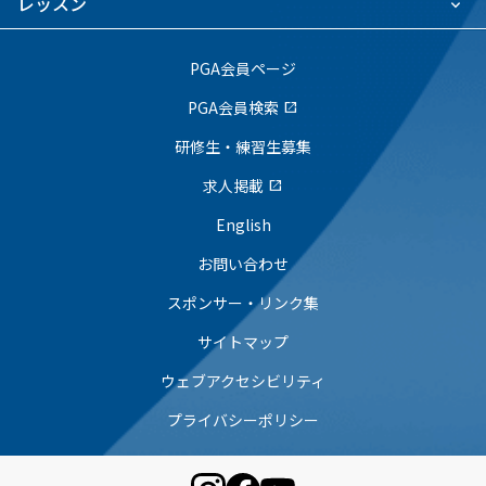
レッスン
PGA会員ページ
PGA会員検索
open_in_new
研修生・練習生募集
求人掲載
open_in_new
English
お問い合わせ
スポンサー・リンク集
サイトマップ
ウェブアクセシビリティ
プライバシーポリシー