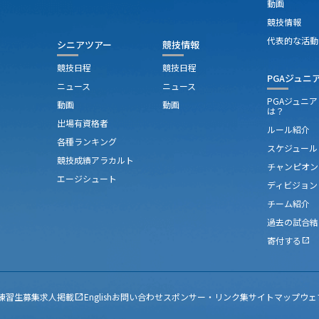
動画
競技情報
代表的な活動
シニアツアー
競技情報
競技日程
競技日程
PGAジュニ
ニュース
ニュース
PGAジュニ
動画
動画
は？
出場有資格者
ルール紹介
各種ランキング
スケジュール
競技成績アラカルト
チャンピオン
エージシュート
ディビジョン
チーム紹介
過去の試合結
寄付する
open_in_new
練習生募集
求人掲載
English
お問い合わせ
スポンサー・リンク集
サイトマップ
ウェ
open_in_new