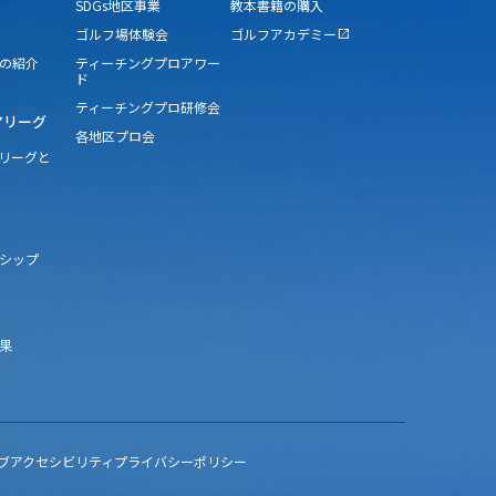
SDGs地区事業
教本書籍の購入
ゴルフ場体験会
ゴルフアカデミー
open_in_new
の紹介
ティーチングプロアワー
ド
ティーチングプロ研修会
アリーグ
各地区プロ会
アリーグと
シップ
果
ブアクセシビリティ
プライバシーポリシー