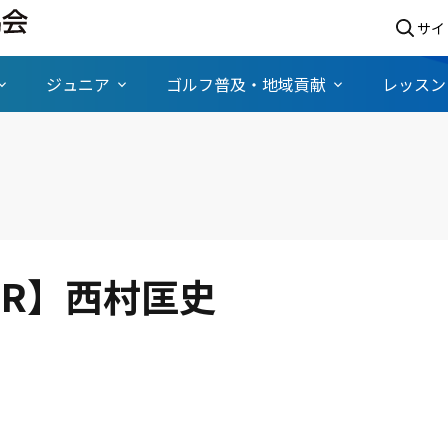
サイ
ジュニア
ゴルフ普及・地域貢献
レッスン
2R】西村匡史