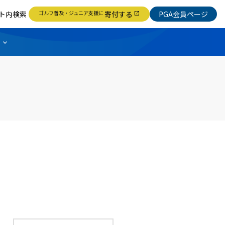
ト内検索
ゴルフ普及・ジュニア支援に
寄付する
PGA会員ページ
open_in_new