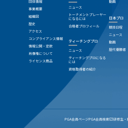
団体情報
動画
ニュース
事業概要
トーナメントプレーヤー
組織図
日本プロ
になるには
歴史
合格者プロフィール
競技日程
アクセス
ニュース
コンプライアンス情報
ティーチングプロ
動画
情報公開・定款
歴代優勝者
ニュース
肖像権について
ティーチングプロになる
ライセンス商品
には
資格取得者の紹介
PGA会員ページ
PGA会員検索
研修生・
open_in_new