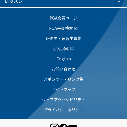
レッスン
PGA会員ページ
PGA会員検索
open_in_new
研修生・練習生募集
求人掲載
open_in_new
English
お問い合わせ
スポンサー・リンク集
サイトマップ
ウェブアクセシビリティ
プライバシーポリシー