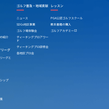
ゴルフ普及・地域貢献
レッスン
ニュース
PGA公認ゴルフスクール
SDGs地区事業
教本書籍の購入
ゴルフ場体験会
ゴルフアカデミー
open_in_new
の紹介
ティーチングプロアワー
ド
ティーチングプロ研修会
アリーグ
各地区プロ会
アリーグと
シップ
果