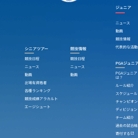
ジュニア
ニュース
動画
競技情報
代表的な活動
シニアツアー
競技情報
競技日程
競技日程
PGAジュニ
ニュース
ニュース
PGAジュニ
動画
動画
は？
出場有資格者
ルール紹介
各種ランキング
スケジュール
競技成績アラカルト
チャンピオン
エージシュート
ディビジョン
チーム紹介
過去の試合結
寄付する
open_in_new