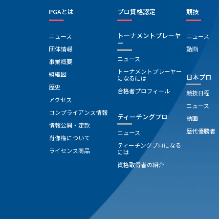
PGAとは
プロ資格認定
競技
トーナメントプレーヤ
ニュース
ニュース
ー
団体情報
動画
ニュース
事業概要
トーナメントプレーヤー
組織図
日本プロ
になるには
歴史
合格者プロフィール
競技日程
アクセス
ニュース
コンプライアンス情報
ティーチングプロ
動画
情報公開・定款
歴代優勝者
ニュース
肖像権について
ティーチングプロになる
ライセンス商品
には
資格取得者の紹介