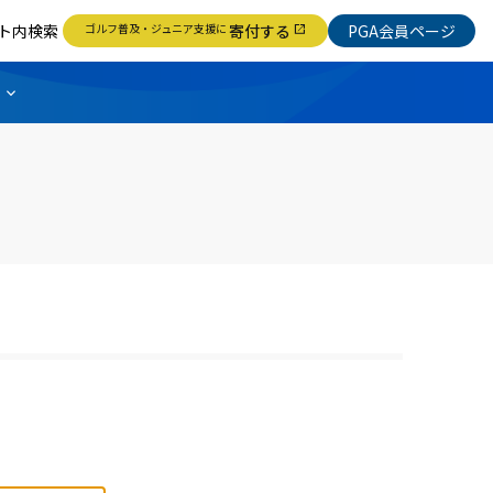
ト内検索
ゴルフ普及・ジュニア支援に
寄付する
PGA会員ページ
open_in_new