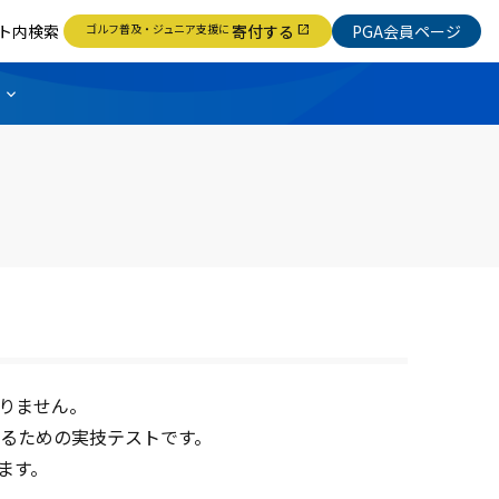
ト内検索
ゴルフ普及・ジュニア支援に
寄付する
PGA会員ページ
open_in_new
なりません。
なるための実技テストです。
ます。