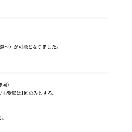
予選～）が可能となりました。
参照）
でも受験は1回のみとする。
る。