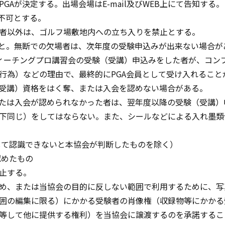
Aが決定する。出場会場はE-mail及びWEB上にて告知する。
不可とする。
者以外は、ゴルフ場敷地内への立ち入りを禁止とする。
こと。無断での欠場者は、次年度の受験申込みが出来ない場合が
Aティーチングプロ講習会の受験（受講）申込みをした者が、コ
行為）などの理由で、最終的にPGA会員として受け入れるこ
受講）資格をはく奪、または入会を認めない場合がある。
たは入会が認められなかった者は、翌年度以降の受験（受講）
下同じ）をしてはならない。また、シールなどによる入れ墨類
して認識できないと本協会が判断したものを除く）
認めたもの
止する。
め、または当協会の目的に反しない範囲で利用するために、写
囲の編集に限る）にかかる受験者の肖像権（収録物等にかかる
等して他に提供する権利）を当協会に譲渡するのを承諾するこ