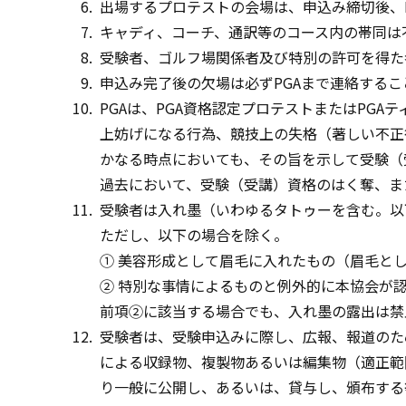
出場するプロテストの会場は、申込み締切後、PG
キャディ、コーチ、通訳等のコース内の帯同は
受験者、ゴルフ場関係者及び特別の許可を得た
申込み完了後の欠場は必ずPGAまで連絡する
PGAは、PGA資格認定プロテストまたはPG
上妨げになる行為、競技上の失格（著しい不正
かなる時点においても、その旨を示して受験（
過去において、受験（受講）資格のはく奪、ま
受験者は入れ墨（いわゆるタトゥーを含む。以
ただし、以下の場合を除く。
① 美容形成として眉毛に入れたもの（眉毛と
② 特別な事情によるものと例外的に本協会が
前項②に該当する場合でも、入れ墨の露出は禁
受験者は、受験申込みに際し、広報、報道のた
による収録物、複製物あるいは編集物（適正範
り一般に公開し、あるいは、貸与し、頒布する