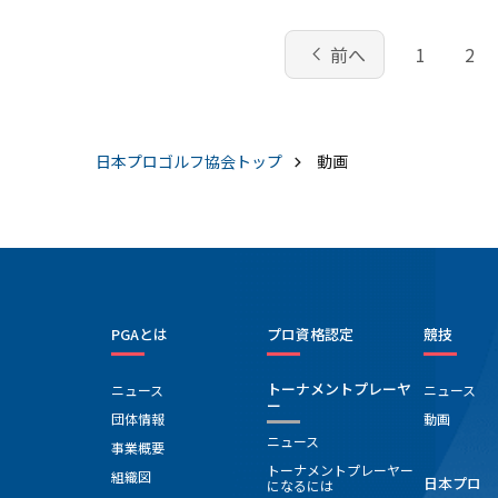
chevron_left
前へ
1
2
日本プロゴルフ協会
トップ
動画
PGAとは
プロ資格認定
競技
トーナメントプレーヤ
ニュース
ニュース
ー
団体情報
動画
ニュース
事業概要
トーナメントプレーヤー
組織図
日本プロ
になるには