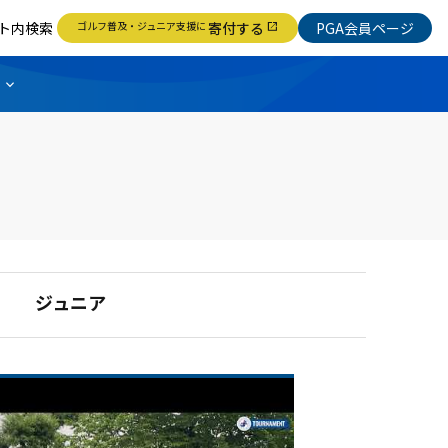
ト内検索
ゴルフ普及・ジュニア支援に
寄付する
PGA会員ページ
open_in_new
ジュニア