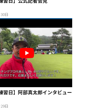
/練習日】公式記者会見
月30日
/練習日】阿部真太郎インタビュー
月29日