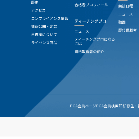
歴史
合格者プロフィール
競技日程
アクセス
ニュース
コンプライアンス情報
ティーチングプロ
動画
情報公開・定款
歴代優勝者
ニュース
肖像権について
ティーチングプロになる
ライセンス商品
には
資格取得者の紹介
PGA会員ページ
PGA会員検索
研修生・
open_in_new