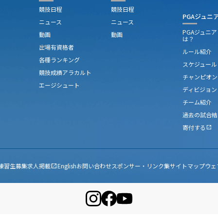
競技日程
競技日程
PGAジュニ
ニュース
ニュース
PGAジュニ
動画
動画
は？
出場有資格者
ルール紹介
各種ランキング
スケジュール
競技成績アラカルト
チャンピオン
エージシュート
ディビジョン
チーム紹介
過去の試合結
寄付する
open_in_new
練習生募集
求人掲載
English
お問い合わせ
スポンサー・リンク集
サイトマップ
ウェ
open_in_new