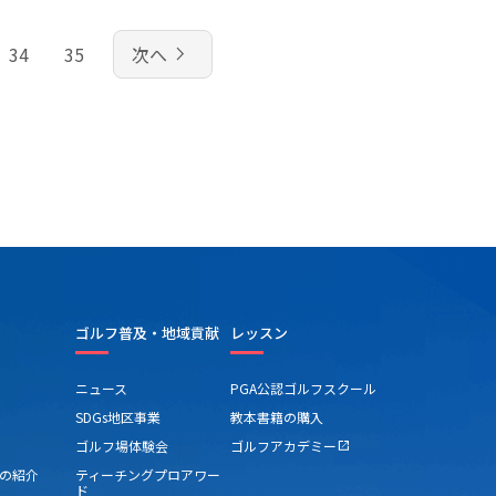
navigate_next
34
35
次へ
ゴルフ普及・地域貢献
レッスン
ニュース
PGA公認ゴルフスクール
SDGs地区事業
教本書籍の購入
ゴルフ場体験会
ゴルフアカデミー
open_in_new
の紹介
ティーチングプロアワー
ド