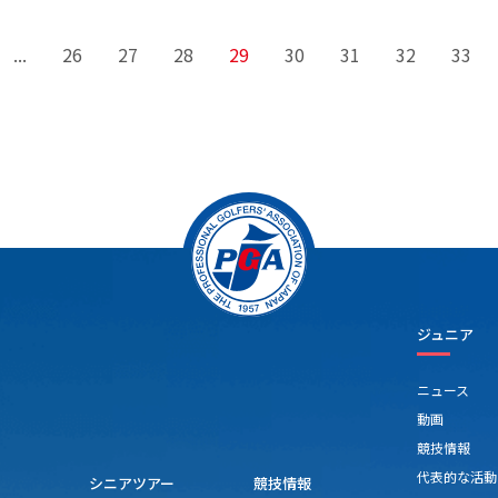
...
26
27
28
29
30
31
32
33
ジュニア
ニュース
動画
競技情報
代表的な活動
シニアツアー
競技情報