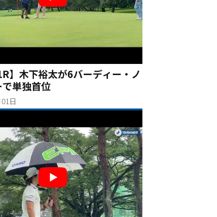
1R】木下裕太が6バーディー・ノ
ーで単独首位
月01日