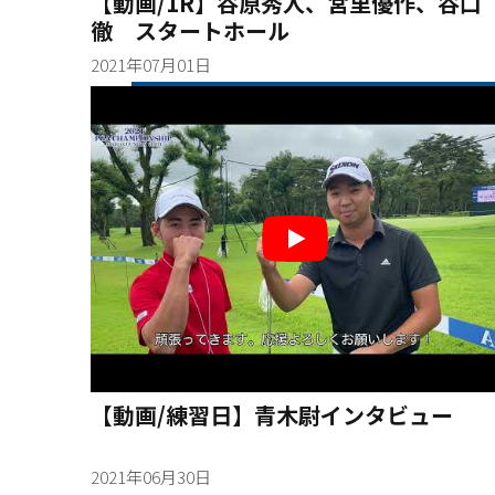
【動画/1R】谷原秀人、宮里優作、谷口
徹 スタートホール
2021年07月01日
【動画/練習日】青木尉インタビュー
2021年06月30日