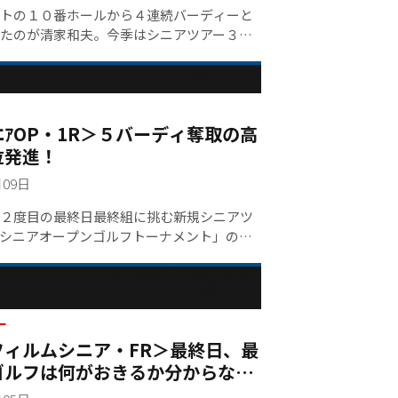
キングは こちら＞＞
トの１０番ホールから４連続バーディーと
たのが清家和夫。今季はシニアツアー３戦
、賞金ランキング７６位。同３０位以内に
ば賞金シードを手にできない。
ﾆｱOP・1R＞５バーディ奪取の高
位発進！
月09日
２度目の最終日最終組に挑む新規シニアツ
シニアオープンゴルフトーナメント」の第
。好天に恵まれたが、北風が強く吹き抜け
った。首位にたったのは、５バーディノー
７をマークした、高見和宏（５６）。マル
シニア以来の最終日最終組で今季初優勝を
ー
ンダーの２位には、加藤仁（５６）。さら
フィルムシニア・FR＞最終日、最
３アンダー３位タイには、平石武則（５
ゴルフは何がおきるか分からな
出身の汪徳昌（５４）が並んでいる。◇大
村の嬉しい初優勝
ジは こちら＞＞◆初日成績は こちら＞