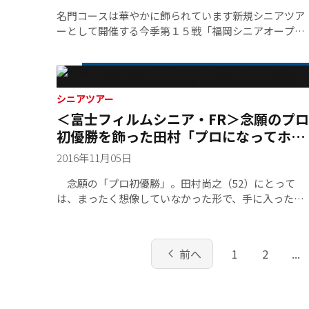
名門コースは華やかに飾られています新規シニアツア
ーとして開催する今季第１５戦「福岡シニアオープン
ゴルフトーナメント」が、福岡カントリークラブ和白
コースで、１１月９日、１０日の２日間行われる。大
会はプロ６０名、アマ３６名の９６名で争われる。ス
ローガンに「シニアからジュニアへ」を掲げ、ジュニ
シニアツアー
アゴルフを地域スポーツになるよう、大会で支援す
＜富士フィルムシニア・FR＞念願のプロ
る。コースは、KBCオーガスタや２０１２年よりLPGA
初優勝を飾った田村「プロになってホン
トーナメントも開催されている名門コースで、シニア
ト、よかった」
の新しい戦いがいよいよ始まる。◇大会特集ページ
2016年11月05日
は こちら＞＞◆大会初日組み合わせは こちら＞＞
念願の「プロ初優勝」。田村尚之（52）にとって
は、まったく想像していなかった形で、手に入った。
優勝を聞いたのは、プレーオフに備えていた練習グリ
ーン。先に通算６アンダーでホールアウト。５アンダ
ーに後退していたマークセンが「１８番では取るでし
chevron_left
前へ
1
2
...
ょう」と思っていたところへ、１メートル強のバーデ
ィパットが外れたという連絡に「ホント？」と何度も
確認した後、ようやく笑顔になった。