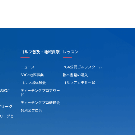
ゴルフ普及・地域貢献
レッスン
ニュース
PGA公認ゴルフスクール
SDGs地区事業
教本書籍の購入
ゴルフ場体験会
ゴルフアカデミー
open_in_new
の紹介
ティーチングプロアワー
ド
ティーチングプロ研修会
アリーグ
各地区プロ会
アリーグと