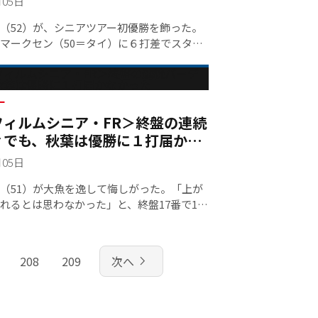
月05日
52）が、シニアツアー初優勝を飾った。
マークセン（50＝タイ）に６打差でスター
ンダー68で回って通算6アンダー210でホー
マークセンが崩れて１打差で優勝を手にし
でプロテストに合格して、シニアツアーに挑
目。プロとして初めての「美酒」となった。
ー
フィルムシニア・FR＞終盤の連続
ィでも、秋葉は優勝に１打届かな
月05日
51）が大魚を逸して悔しがった。「上が
れるとは思わなかった」と、終盤17番で10
入れ、18番パー５では第2打グリーンオーバ
ートルに寄せて連続バーディーフィニッシ
結果的に１打届かなかった。
navigate_next
208
209
次へ