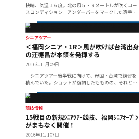
快晴、気温１６度。北の風５・９メートルが吹くコー
スコンディション。アンダーパーをマークした選手は
１３人。冷たく強い風が選手たちを苦しめた。
シニアツアー
＜福岡シニア・1R＞風が吹けば台湾出身
の汪德昌が本領を発揮する
2016年11月09日
シニアツアー後半戦に向けて、母国・台湾で練習を
積んでいた。ショットが復調したもものの、それと引
き換えに汪德昌は左ひじを痛めてしまった。いまだ完
治はせず、ラウンドや練習後には左ひじ痛のケアを最
優先させている。
競技情報
15戦目の新規ｼﾆｱﾂｱｰ競技、福岡ｼﾆｱｵｰﾌﾟﾝ
がまもなく開催！
2016年11月07日