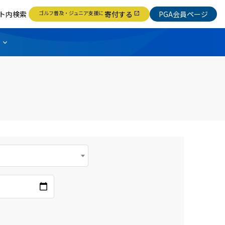
ト内検索
ゴルフ普及・ジュニア支援に
寄付する
PGA会員ページ
open_in_new