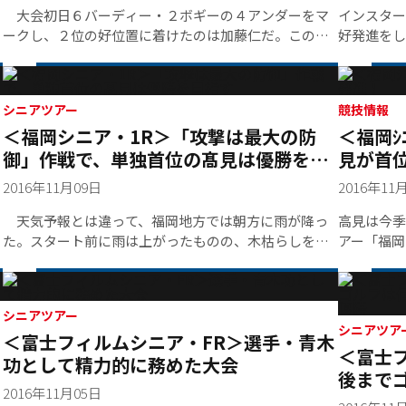
の賞金ラン
大会初日６バーディー・２ボギーの４アンダーをマ
インスター
ークし、２位の好位置に着けたのは加藤仁だ。この日
好発進をし
の最多バーディー奪取。その内訳は見事の一言に尽き
に出場して
る。インスタートで１１番ホールは４メートル、１３
入らなれれ
番２メートル、１８番ホール８０センチ、２番ホール
２メートル、４番ホール２メートル、６番ホール８０
シニアツアー
競技情報
＜福岡シニア・1R＞「攻撃は最大の防
＜福岡ｼ
センチ。ショットの切れがバーディーの大量生産の最
大要因だ。
御」作戦で、単独首位の髙見は優勝を目
見が首
指す
2016年11月09日
2016年11
天気予報とは違って、福岡地方では朝方に雨が降っ
高見は今季
た。スタート前に雨は上がったものの、木枯らしを思
アー「福岡
わせる冷たい風が吹き始めた。
１ラウンド
る一日とな
ボギーの６
シニアツアー
ハン太平洋
シニアツア
＜富士フィルムシニア・FR＞選手・青木
狙う。４ア
＜富士
に１打差の
功として精力的に務めた大会
後まで
６）と台湾
2016年11月05日
い！田
会特集ペー