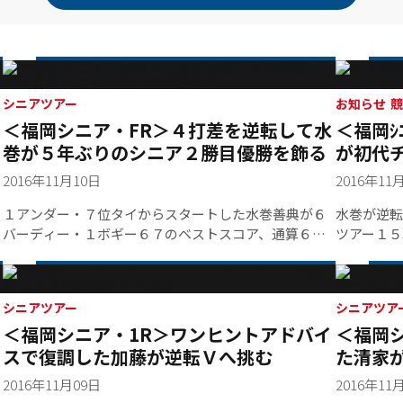
シニアツアー
お知
＜福岡シニア・FR＞４打差を逆転して水
＜福岡ｼ
巻が５年ぶりのシニア２勝目優勝を飾る
が初代
2016年11月10日
2016年11
１アンダー・７位タイからスタートした水巻善典が６
水巻が逆転
バーディー・１ボギー６７のベストスコア、通算６ア
ツアー１５
ンダーでフィニッシュ。前日５アンダー首位の髙見和
メント」最
宏との４打差を逆転し、１１年の榊原温泉シニア以
ートした水
来、５年ぶりのシニアツアー通算２勝目を飾った。
６７をマー
シニアツアー
５アンダー
シニアツア
＜福岡シニア・1R＞ワンヒントアドバイ
＜福岡
１１年の榊
ー通算２勝
スで復調した加藤が逆転Ｖへ挑む
た清家
（５３）と
2016年11月09日
2016年11
ージは こ