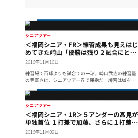
シニアツアー
＜福岡シニア・FR＞練習成果も見えはじ
めてきた崎山「優勝は残り２試合にとっ
ておきます」
2016年11月10日
練習場で百球よりも試合での一球。崎山武志の練習量
の豊富さは、シニアツアー界で屈指だ。練習は嘘をつ
かない。
シニアツアー
＜福岡シニア・1R＞５アンダーの髙見が
単独首位 １打差で加藤、さらに１打差で
平石、汪が追走
2016年11月09日