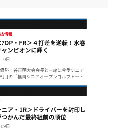
らせ 競技情報
ﾆｱOP・FR＞４打差を逆転！水巻
チャンピオンに輝く
月10日
優勝！谷正明大会会長と一緒に今季シニア
戦目の「福岡シニアオープンゴルフトーナ
終ラウンド。１アンダー７位タイからスタ
巻善典（５８）が６バーディー・１ボギー
ク、通算６アンダーでフィニッシュ。前日
首位の髙見和宏との４打差を逆転し、２０
ー
シニア・1R＞ドライバーを封印し
原温泉シニア以来、５年ぶりのシニアツア
目を飾った。１打差の２位には、崎山武志
がつかんだ最終組前の順位
高見和宏（５６）が続いた。◇大会特集ペ
月09日
ちら＞＞◆最終成績は こちら＞＞◎最新