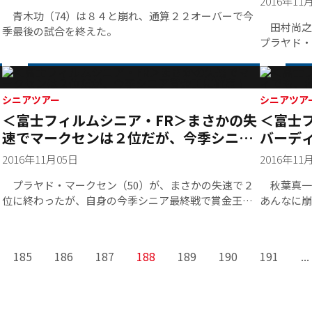
2016年11
＞
青木功（74）は８４と崩れ、通算２２オーバーで今
田村尚之（
季最後の試合を終えた。
プラヤド・
トし、４ア
ルアウト。
た。49歳
シニアツアー
戦して3年
シニアツア
＜富士フィルムシニア・FR＞まさかの失
＜富士
速でマークセンは２位だが、今季シニア
バーデ
賞金王に確定！
かった
2016年11月05日
2016年11
プラヤド・マークセン（50）が、まさかの失速で２
秋葉真一（
位に終わったが、自身の今季シニア最終戦で賞金王を
あんなに崩
確定させた。今季賞金額を6227万8000円とし、2013年
メートルを
室田淳（6207万4000円）を抜いてシニアツアー史上最
ーから１メ
高額を獲得。ルーキーイヤーでの賞金王は1988年ツア
ュしたが、
185
186
187
188
189
190
191
...
ー制度施行後、５人目の快挙となった。