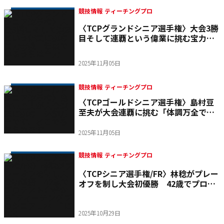
競技情報 ティーチングプロ
〈TCPグランドシニア選手権〉大会3勝
目そして連覇という偉業に挑む宝力寿
教「健康でいるうちは全力で」
2025年11月05日
競技情報 ティーチングプロ
〈TCPゴールドシニア選手権〉島村豆
至夫が大会連覇に挑む「体調万全で
す、どこでも寝られます」
2025年11月05日
競技情報 ティーチングプロ
〈TCPシニア選手権/FR〉林稔がプレー
オフを制し大会初優勝 42歳でプロテ
スト合格から"ティーチングプロシニア
日本一"に輝く
2025年10月29日