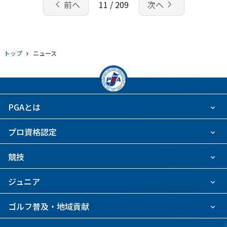
chevron_left
navigate_next
前へ
11 / 209
次へ
トップ
ニュース
PGAとは
プロ資格認定
競技
ジュニア
ゴルフ普及・地域貢献