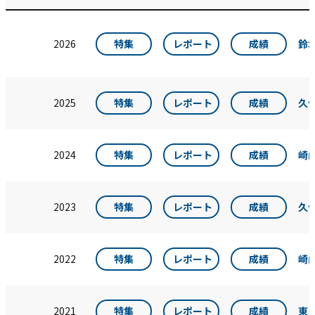
2026
特集
レポート
成績
鈴
2025
特集
レポート
成績
久
2024
特集
レポート
成績
崎
2023
特集
レポート
成績
久
2022
特集
レポート
成績
崎
2021
特集
レポート
成績
東