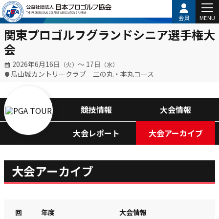
会員
MENU
関東プロゴルフグランドシニア選手権大
会
2026年6月16日
〜 17日
（火）
（水）
烏山城カントリークラブ 二の丸・本丸コース
競技情報
大会情報
大会レポート
大会アーカイブ
大会アーカイブ
回
年度
大会情報