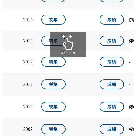
2014
特集
成績
伊
2013
特集
成績
海
スクロール
2012
特集
成績
-
2011
特集
成績
-
2010
特集
成績
海
2009
特集
成績
杉