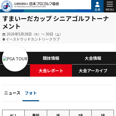
会員
MENU
すまいーだカップ シニアゴルフトーナ
メント
2026年5月28日
〜 30日
（木）
（土）
イーストウッドカントリークラブ
競技情報
大会情報
大会レポート
大会アーカイブ
ニュース
フォト
ALL
事前
1R
2R
3R