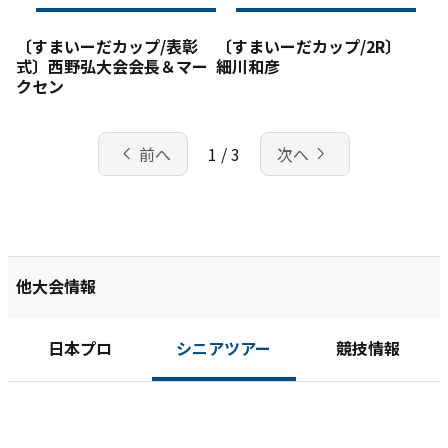
〔すまいーだカップ/表彰
〔すまいーだカップ/2R〕
式〕西野弘大会会長＆マー
細川和彦
クセン
chevron_left
navigate_next
前へ
1 / 3
次へ
他大会情報
日本プロ
シニアツアー
競技情報