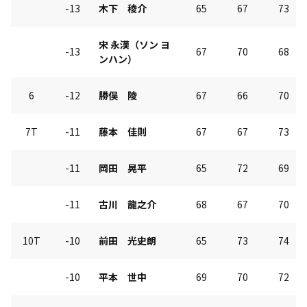
-13
木下 稜介
65
67
73
宋 永漢（ソン ヨ
-13
67
70
68
ンハン）
6
-12
勝俣 陵
67
66
70
7T
-11
藤本 佳則
67
67
73
-11
岡田 晃平
65
72
69
-11
古川 龍之介
68
67
70
10T
-10
前田 光史朗
65
73
74
-10
平本 世中
69
70
72