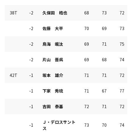
38T
-2
久保田 皓也
68
73
72
-2
佐藤 大平
70
69
73
-2
鳥海 颯汰
69
71
75
-2
片山 晋呉
69
68
74
42T
-1
坂本 雄介
71
71
72
-1
下家 秀琉
71
67
77
-1
吉田 泰基
72
71
72
Ｊ・デロスサント
-1
73
70
74
ス