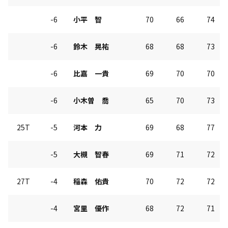
-6
小平 智
70
66
74
-6
鈴木 晃祐
68
68
73
-6
比嘉 一貴
69
70
70
-6
小木曽 喬
65
70
73
25T
-5
河本 力
69
68
77
-5
大槻 智春
69
71
72
27T
-4
稲森 佑貴
70
72
72
-4
宮里 優作
68
72
71