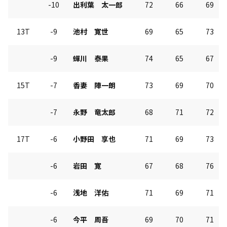
-10
出利葉 太一郎
72
66
69
13T
-9
池村 寛世
69
65
73
-9
蟬川 泰果
74
65
67
15T
-7
香妻 陣一朗
73
69
70
-7
永野 竜太郎
68
71
72
17T
-6
小野田 享也
71
69
73
-6
岩田 寛
67
68
76
-6
浅地 洋佑
71
69
71
-6
今平 周吾
69
70
71