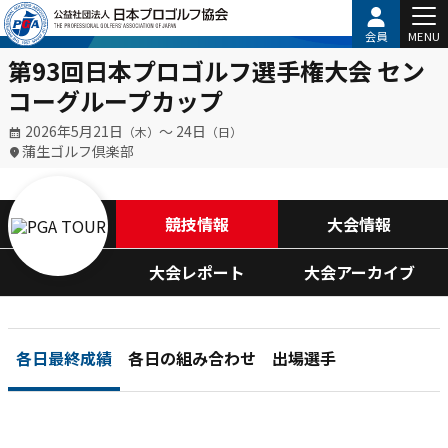
会員
MENU
第93回日本プロゴルフ選手権大会 セン
コーグループカップ
2026年5月21日
〜 24日
（木）
（日）
蒲生ゴルフ倶楽部
競技情報
大会情報
大会レポート
大会アーカイブ
各日最終成績
各日の組み合わせ
出場選手