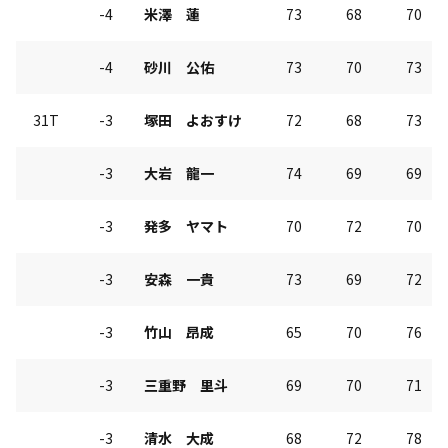
-4
米澤 蓮
73
68
70
-4
砂川 公佑
73
70
73
31T
-3
塚田 よおすけ
72
68
73
-3
大岩 龍一
74
69
69
-3
発多 ヤマト
70
72
70
-3
安森 一貴
73
69
72
-3
竹山 昂成
65
70
76
-3
三重野 里斗
69
70
71
-3
清水 大成
68
72
78