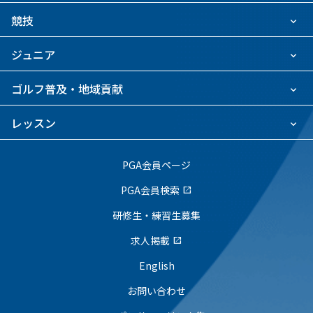
競技
ジュニア
ゴルフ普及・地域貢献
レッスン
PGA会員ページ
PGA会員検索
open_in_new
研修生・練習生募集
求人掲載
open_in_new
English
お問い合わせ