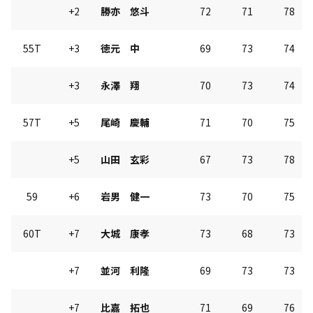
+2
勝亦 悠斗
72
71
78
55T
+3
徳元 中
69
73
74
+3
永澤 翔
70
73
74
57T
+5
尾崎 慶輔
71
70
75
+5
山田 玄彩
67
73
78
59
+6
岩男 健一
73
70
75
60T
+7
大城 康孝
73
68
73
+7
並河 利隆
69
73
73
+7
比嘉 拓也
71
69
76