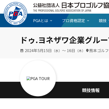
PGAとは
プロ資格認定
競技
ドゥ.ヨネザワ企業グル
2024年5月15日
〜 16日
熊本ゴルフ
（水）
（木）
競技情報