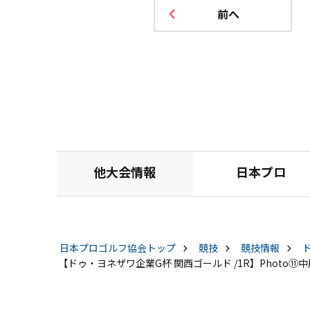
前へ
他大会情報
日本プロ
日本プロゴルフ協会
トップ
競技
競技情報
【ドゥ・ヨネザワ企業G杯 関西ゴールド /1R】Photo⑪