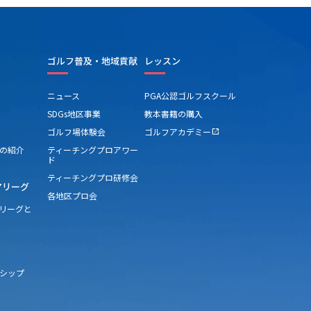
ゴルフ普及・地域貢献
レッスン
ニュース
PGA公認ゴルフスクール
SDGs地区事業
教本書籍の購入
ゴルフ場体験会
ゴルフアカデミー
open_in_new
の紹介
ティーチングプロアワー
ド
ティーチングプロ研修会
アリーグ
各地区プロ会
アリーグと
シップ