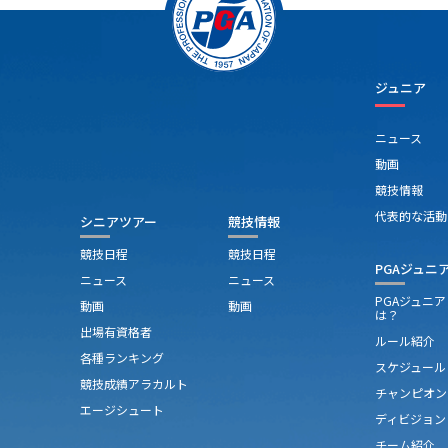
ジュニア
ニュース
動画
競技情報
代表的な活動
シニアツアー
競技情報
競技日程
競技日程
PGAジュニ
ニュース
ニュース
PGAジュニ
動画
動画
は？
出場有資格者
ルール紹介
各種ランキング
スケジュール
競技成績アラカルト
チャンピオン
エージシュート
ディビジョン
チーム紹介