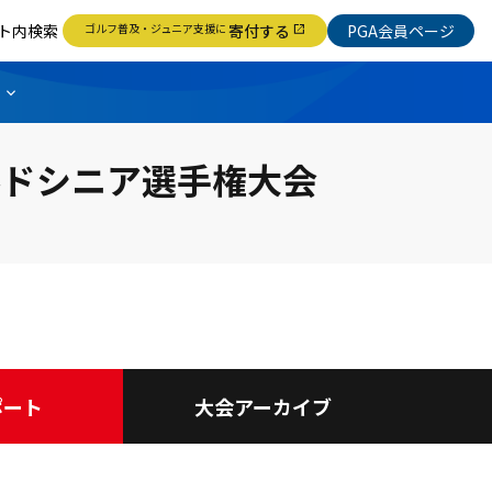
ト内検索
ゴルフ普及・ジュニア支援に
寄付する
PGA会員ページ
open_in_new
ルドシニア選手権大会
ポート
大会アーカイブ