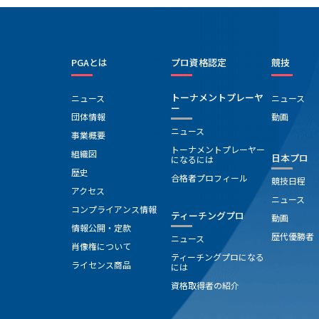
PGAとは
プロ資格認定
競技
トーナメントプレーヤ
ニュース
ニュース
ー
団体情報
動画
ニュース
事業概要
トーナメントプレーヤー
組織図
日本プロ
になるには
歴史
合格者プロフィール
競技日程
アクセス
ニュース
コンプライアンス情報
ティーチングプロ
動画
情報公開・定款
歴代優勝者
ニュース
肖像権について
ティーチングプロになる
ライセンス商品
には
資格取得者の紹介