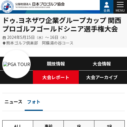
会員
MENU
ドゥ.ヨネザワ企業グループカップ 関西
プロゴルフゴールドシニア選手権大会
2024年5月15日
〜 16日
（水）
（木）
熊本ゴルフ倶楽部 阿蘇湯の谷コース
競技情報
大会情報
大会レポート
大会アーカイブ
ニュース
フォト
ALL
事前
1R
2R