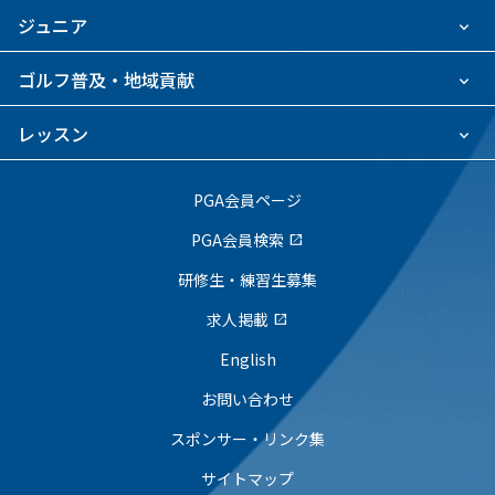
ジュニア
ゴルフ普及・地域貢献
レッスン
PGA会員ページ
PGA会員検索
open_in_new
研修生・練習生募集
求人掲載
open_in_new
English
お問い合わせ
スポンサー・リンク集
サイトマップ