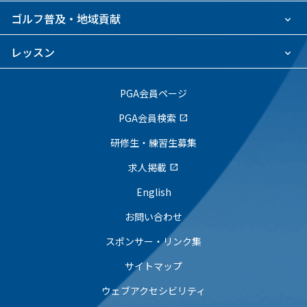
ゴルフ普及・地域貢献
レッスン
PGA会員ページ
PGA会員検索
open_in_new
研修生・練習生募集
求人掲載
open_in_new
English
お問い合わせ
スポンサー・リンク集
サイトマップ
ウェブアクセシビリティ