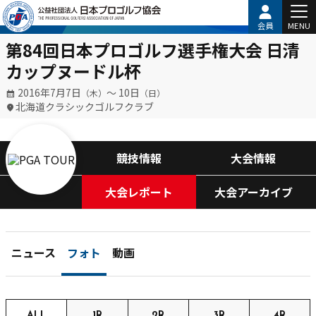
会員
MENU
第84回日本プロゴルフ選手権大会 日清
カップヌードル杯
2016年7月7日
〜 10日
（木）
（日）
北海道クラシックゴルフクラブ
競技情報
大会情報
大会レポート
大会アーカイブ
ニュース
フォト
動画
ALL
1R
2R
3R
4R