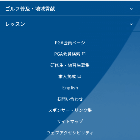
ゴルフ普及・地域貢献
レッスン
PGA会員ページ
PGA会員検索
open_in_new
研修生・練習生募集
求人掲載
open_in_new
English
お問い合わせ
スポンサー・リンク集
サイトマップ
ウェブアクセシビリティ