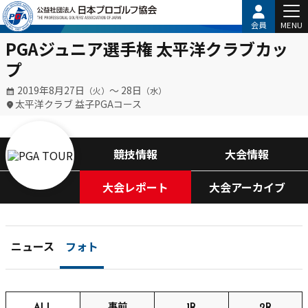
会員
MENU
PGAジュニア選手権 太平洋クラブカッ
プ
2019年8月27日
〜 28日
（火）
（水）
太平洋クラブ 益子PGAコース
競技情報
大会情報
大会レポート
大会アーカイブ
ニュース
フォト
ALL
事前
1R
2R