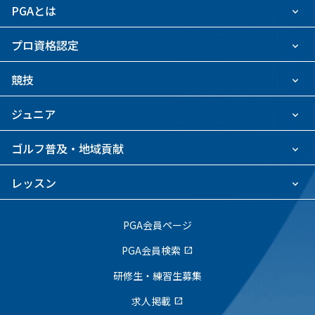
PGAとは
プロ資格認定
競技
ジュニア
ゴルフ普及・地域貢献
レッスン
PGA会員ページ
PGA会員検索
open_in_new
研修生・練習生募集
求人掲載
open_in_new