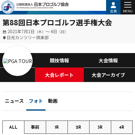
会員
MENU
第88回日本プロゴルフ選手権大会
2021年7月1日
〜 4日
（木）
（日）
日光カンツリー倶楽部
競技情報
大会情報
大会レポート
大会アーカイブ
ニュース
フォト
動画
ALL
事前
1R
2R
3R
4R