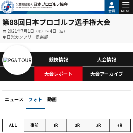
会員
MENU
第88回日本プロゴルフ選手権大会
2021年7月1日
〜 4日
（木）
（日）
日光カンツリー倶楽部
競技情報
大会情報
大会レポート
大会アーカイブ
ニュース
フォト
動画
ALL
事前
1R
2R
3R
4R