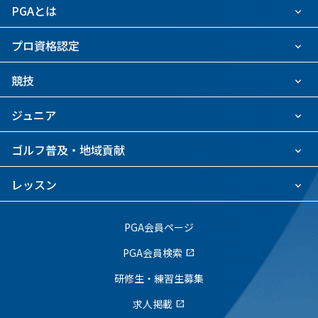
PGAとは
プロ資格認定
競技
ジュニア
ゴルフ普及・地域貢献
レッスン
PGA会員ページ
PGA会員検索
open_in_new
研修生・練習生募集
求人掲載
open_in_new