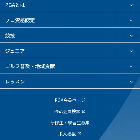
PGAとは
プロ資格認定
競技
ジュニア
ゴルフ普及・地域貢献
レッスン
PGA会員ページ
PGA会員検索
open_in_new
研修生・練習生募集
求人掲載
open_in_new