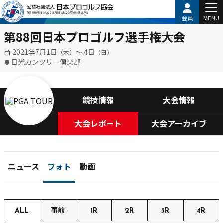
会員
MENU
第88回日本プロゴルフ選手権大会
2021年7月1日
〜 4日
（木）
（日）
日光カンツリー倶楽部
競技情報
大会情報
大会レポート
大会アーカイブ
ニュース
フォト
動画
ALL
事前
1R
2R
3R
4R