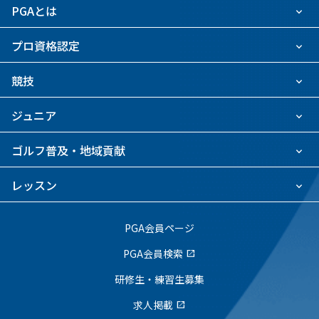
PGAとは
プロ資格認定
競技
ジュニア
ゴルフ普及・地域貢献
レッスン
PGA会員ページ
PGA会員検索
open_in_new
研修生・練習生募集
求人掲載
open_in_new