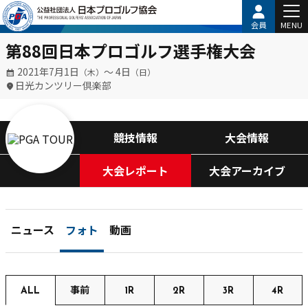
会員
MENU
第88回日本プロゴルフ選手権大会
2021年7月1日
〜 4日
（木）
（日）
日光カンツリー倶楽部
競技情報
大会情報
大会レポート
大会アーカイブ
ニュース
フォト
動画
ALL
事前
1R
2R
3R
4R