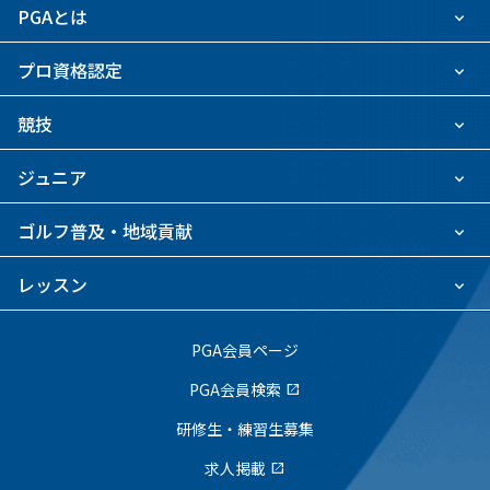
PGAとは
プロ資格認定
競技
ジュニア
ゴルフ普及・地域貢献
レッスン
PGA会員ページ
PGA会員検索
open_in_new
研修生・練習生募集
求人掲載
open_in_new