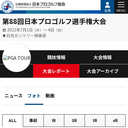
会員
MENU
第88回日本プロゴルフ選手権大会
2021年7月1日
〜 4日
（木）
（日）
日光カンツリー倶楽部
競技情報
大会情報
大会レポート
大会アーカイブ
ニュース
フォト
動画
ALL
事前
1R
2R
3R
4R