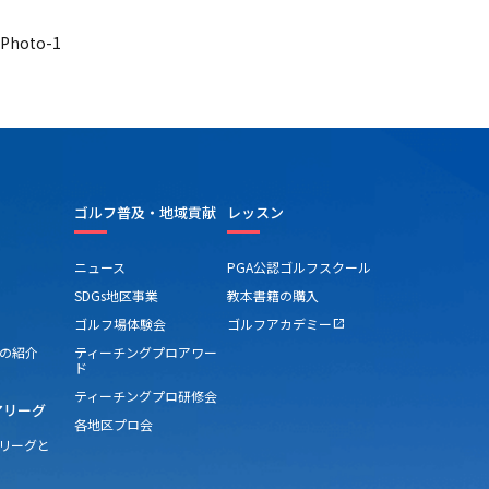
hoto-1
ゴルフ普及・地域貢献
レッスン
ニュース
PGA公認ゴルフスクール
SDGs地区事業
教本書籍の購入
ゴルフ場体験会
ゴルフアカデミー
open_in_new
の紹介
ティーチングプロアワー
ド
ティーチングプロ研修会
アリーグ
各地区プロ会
アリーグと