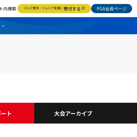
ト内検索
ゴルフ普及・ジュニア支援に
寄付する
PGA会員ページ
open_in_new
ポート
大会アーカイブ