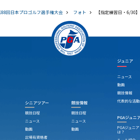
第88回日本プロゴルフ選手権大会
フォト
【指定練習日・6/30】P
ジュニア
ニュース
動画
競技情報
代表的な活動
シニアツアー
競技情報
競技日程
競技日程
PGAジュニ
ニュース
ニュース
PGAジュニ
動画
動画
は？
出場有資格者
ルール紹介