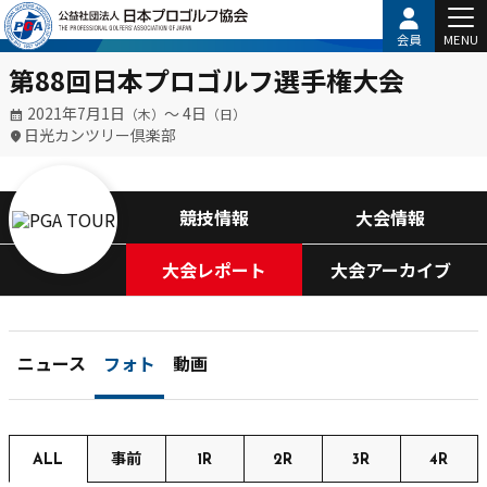
会員
MENU
第88回日本プロゴルフ選手権大会
2021年7月1日
〜 4日
（木）
（日）
日光カンツリー倶楽部
競技情報
大会情報
大会レポート
大会アーカイブ
ニュース
フォト
動画
ALL
事前
1R
2R
3R
4R