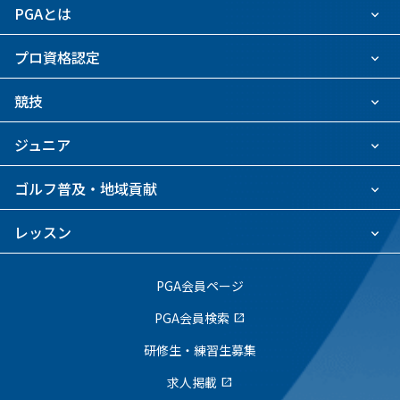
PGAとは
プロ資格認定
競技
ジュニア
ゴルフ普及・地域貢献
レッスン
PGA会員ページ
PGA会員検索
open_in_new
研修生・練習生募集
求人掲載
open_in_new