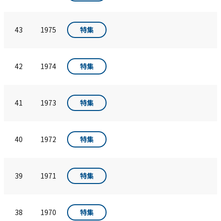
43
1975
特集
42
1974
特集
41
1973
特集
40
1972
特集
39
1971
特集
38
1970
特集