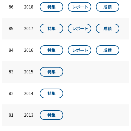
86
2018
特集
レポート
成績
85
2017
特集
レポート
成績
84
2016
特集
レポート
成績
83
2015
特集
82
2014
特集
81
2013
特集