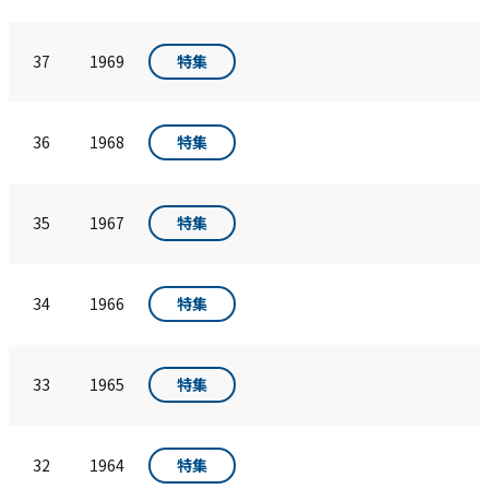
37
1969
特集
36
1968
特集
35
1967
特集
34
1966
特集
33
1965
特集
32
1964
特集