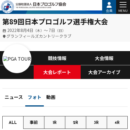
会員
MENU
第89回日本プロゴルフ選手権大会
2022年8月4日
〜 7日
（木）
（日）
グランフィールズカントリークラブ
競技情報
大会情報
大会レポート
大会アーカイブ
ニュース
フォト
動画
ALL
事前
1R
2R
3R
4R