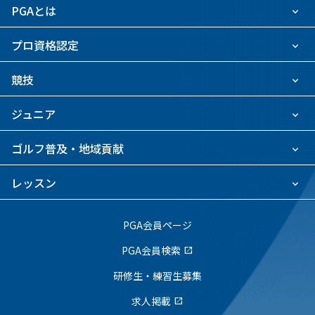
PGAとは
プロ資格認定
競技
ジュニア
ゴルフ普及・地域貢献
レッスン
PGA会員ページ
PGA会員検索
open_in_new
研修生・練習生募集
求人掲載
open_in_new