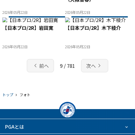
2026年05月22日
2026年05月22日
【日本プロ/2R】岩田寛
【日本プロ/2R】木下稜介
2026年05月22日
2026年05月22日
chevron_left
navigate_next
前へ
9 / 781
次へ
トップ
フォト
PGAとは