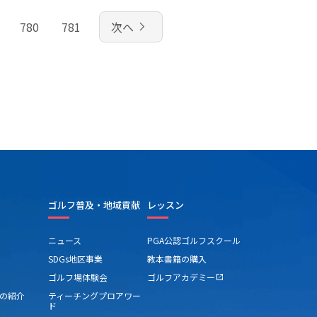
navigate_next
780
781
次へ
ゴルフ普及・地域貢献
レッスン
ニュース
PGA公認ゴルフスクール
SDGs地区事業
教本書籍の購入
ゴルフ場体験会
ゴルフアカデミー
open_in_new
の紹介
ティーチングプロアワー
ド