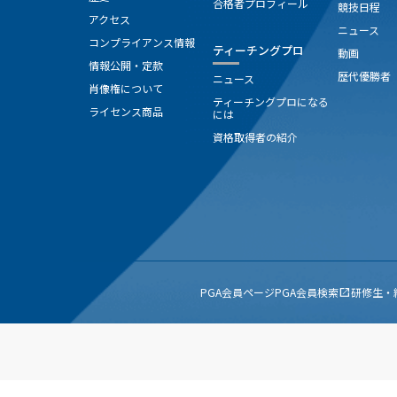
合格者プロフィール
競技日程
アクセス
ニュース
コンプライアンス情報
ティーチングプロ
動画
情報公開・定款
歴代優勝者
ニュース
肖像権について
ティーチングプロになる
ライセンス商品
には
資格取得者の紹介
PGA会員ページ
PGA会員検索
研修生・
open_in_new