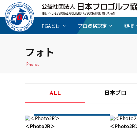
PGAとは
プロ資格認定
競技
フォト
Photos
ALL
日本プロ
＜Photo2R＞
＜Photo2R