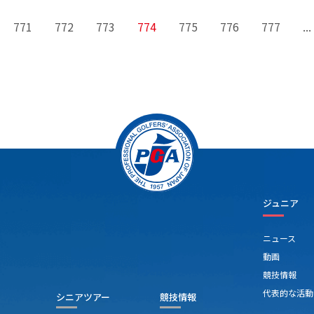
771
772
773
774
775
776
777
...
ジュニア
ニュース
動画
競技情報
代表的な活動
シニアツアー
競技情報