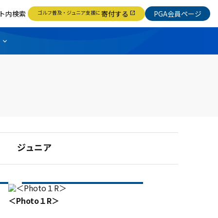
ト内検索
ゴルフ普及・ジュニア支援に
寄付する
PGA会員ページ
open_in_new
ジュニア
＜Photo１R＞