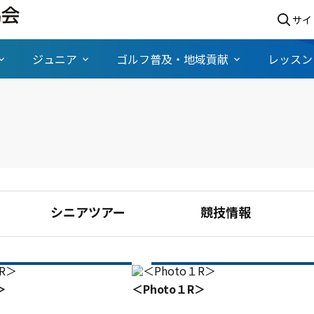
サイ
ジュニア
ゴルフ普及・地域貢献
レッスン
シニアツアー
競技情報
＞
＜Photo１R＞