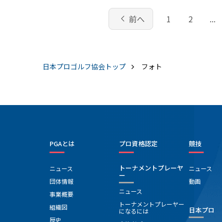
chevron_left
前へ
1
2
...
日本プロゴルフ協会
トップ
フォト
PGAとは
プロ資格認定
競技
トーナメントプレーヤ
ニュース
ニュース
ー
団体情報
動画
ニュース
事業概要
トーナメントプレーヤー
組織図
日本プロ
になるには
歴史