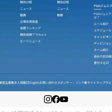
競技日程
競技日程
PGAジュニ
ニュース
ニュース
PGAジュニ
動画
動画
は？
出場有資格者
ルール紹介
各種ランキング
スケジュール
競技成績アラカルト
チャンピオン
エージシュート
ディビジョン
チーム紹介
過去の試合結
寄付する
open_in_new
練習生募集
求人掲載
English
お問い合わせ
スポンサー・リンク集
サイトマップ
ウェ
open_in_new