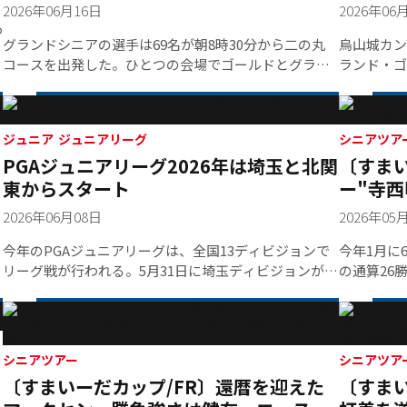
今野忠廣が並び公式戦タイトルを狙う
利行も
カップへ吸い込まれイーグル。理想的なスタートだっ
「ボギーは
2026年06月16日
2026年06
た。ところが次の3番でティーショットOB。それでも
だからこそ
わ
「ボギーで収まったので良かった」と冷静に状況を見
グランドシニアの選手は69名が朝8時30分から二の丸
烏山城カン
ろうと思っ
つめていた。この日は前半34、後半も2バーディを奪っ
コースを出発した。ひとつの会場でゴールドとグラン
ランド・ゴ
て34と4アンダー首位タイと好位置について優勝争いへ
ド合わせて150名が競う大会は、27ホールを駆使した
びを映し出
ロ
名乗りを上げた。
熱い戦いが行われていたのだった。グランドは二の
選手は、朝
上
丸、本丸ルートで公式戦チャンピオンを目指す熱い戦
ニアでは渡
いが繰り広げられている。ゴールドのベテラン選手の
ジュニア ジュニアリーグ
に。首位1
シニアツア
ア
PGAジュニアリーグ2026年は埼玉と北関
〔すまい
背中を追いかけ、グランドの第1ラウンドは鈴木亨
差1オーバ
（60）、加藤仁（66）、田中泰二郎（63）、久保勝美
（70）、
東からスタート
ー"寺西
ぞ
（63）、今野忠廣（60）の5名が68ストローク、4アン
辺司は、「
たな可
2026年06月08日
2026年05
ダーで首位に並ぶ。1打差に比嘉勉（63）、高松厚
したし、何
（66）、冨永浩（65）、渡邊達（60）の4名が続い
まったくコ
今年のPGAジュニアリーグは、全国13ディビジョンで
今年1月に
た。4アンダー 首位タイ 鈴木亨（60歳）
す」と苦笑
リーグ戦が行われる。5月31日に埼玉ディビジョンが初
の通算26
68（34・34）朝スタート前に「優勝しなきゃな」っ
天気が優れ
戦を迎えたのに続き、6月7日には北関東ディビジョン
歳が大会を
て、烏山城の松井理事長にプレッシャーかけてもらっ
で、とにか
が初戦を迎えた。埼玉ディビジョンは全5チームが参加
追ったのが
て。それも結構ドキドキしましたよ。そんな中でもス
と振り返る
する中、初戦は鳩山カントリークラブで2試合が行われ
た還暦プレ
タートホールバーディが先行して、次の2番でセカンド
探りのまま
た。2年連続埼玉ディビジョン覇者のTEAM SAKAIと川
ら出たこの
が入ってイーグル。残り100ヤードくらいのカップイン
ーディを奪
シニアツアー
シニアツア
口グリーンゴルフの対戦は、マッチ1川口グリーンがバ
ない。逆に
〔すまいーだカップ/FR〕還暦を迎えた
〔すまい
です。だけどその次の3番でOB打って。でもボギーで
ぎないほう
ーディラッシュで2ポイントを先行した。マッチ2は
ンチをしの
収めて、前半は34。後半は2バーディの34。3,4メート