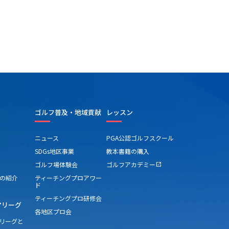
に乗って左奥の難しいところに外して連続
しい立ち上がりだった。「風の日は、アゲ
を低く打つから目線を低く。フォローも手
たいから目線は低く」と意識を持つと6番か
返す。2.5メートルを沈めて取り返すと、7
トル、8番は1メートル、9番は手前のカラー
トルをパターで流し込んで4連続バーディ。
1つ伸ばすと、13番、14番は2～3メートルの
を決めてしのげたのも、好スコアにつなが
ゴルフ普及・地域貢献
レッスン
ニュース
PGA公認ゴルフスクール
SDGs地区事業
教本書籍の購入
ゴルフ場体験会
ゴルフアカデミー
open_in_new
の紹介
ティーチングプロアワー
ド
ティーチングプロ研修会
アリーグ
各地区プロ会
アリーグと