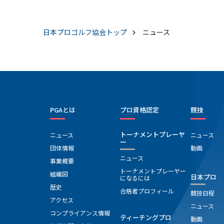
まったく気にしていなかった」という3番セカンド地
でのこと。ピンフラッグのたなびく方向で風を読み、
左を狙ったショットは木に当たる。ボール落下地点が
日本プロゴルフ協会
トップ
ニュース
確認できなかったため念のため打ち直すも、同様の方
向へ。現地で確認すると、そこには深くえぐれた谷が
あり、2球ともOB。打ち直した3球目も警戒しながら打
つもトップしてOBとなり、まさかの“セカンドで3連続
OB”という展開に。「ボールを確認しようと、あのえ
ぐれた場所に近づいた時は、思わず足が止まった」と
振り返る。結果、この3番ホールだけ"11オーバー"と
PGAとは
プロ資格認定
競技
う大きなダメージを負った。「まだ3ホール目」と気
ちを切り替えようとするも、15番でもOBが出てショ
トーナメントプレーヤ
ニュース
ニュース
クは重なる。それでもラウンドは続く。不運も受け止
ー
団体情報
動画
めながら前へ進むしかない。「さすがにセカンドで3
ニュース
事業概要
OBはない」と苦笑しつつも、「残りをどうしのぐか」
トーナメントプレーヤー
と加瀬は気持ちを立て直した。
組織図
日本プロ
になるには
歴史
合格者プロフィール
競技日程
アクセス
ニュース
コンプライアンス情報
ティーチングプロ
動画