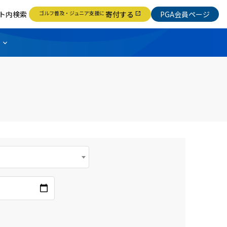
ト内検索
ゴルフ普及・ジュニア支援に
寄付する
PGA会員ページ
open_in_new