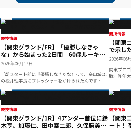
競技情報
競技情報
【関東ゴ
【関東グランド/FR】「優勝しなきゃ
で示し
な」から始まった2日間 60歳ルーキ
続く
2026年06
ー・鈴木亨が関東グランドシニア制覇
2026年06月17日
関東プロゴ
「朝スタート前に『優勝しなきゃな』って、烏山城CC
戦。昨年大
の松井理事長にプレッシャーをかけられたんです
優勝を譲っ
よ」。笑いながら大会のはじまりを振り返った鈴木
りなさもあ
亨。その”優勝”という二文字は60歳のベテランの胸に
ー2勝、シ
しっかりと刻まれていた。これまで数々の優勝タイト
司"が、病
ルを手にした鈴木だが、60歳節目の大会は決して楽な
く嬉しいで
競技情報
競技情報
戦いではなかった。第1ラウンドでは、緊張の中で迎え
カントリー
【関東グランド/1R】4アンダー首位に鈴
【関東ゴ
たスタートホールをバーディで滑り出すと、続く2番パ
ンも開催さ
木亨、加藤仁、田中泰二郎、久保勝美、
ート！ 
ー4では残り100ヤードのセカンドショットがそのまま
て前方のテ