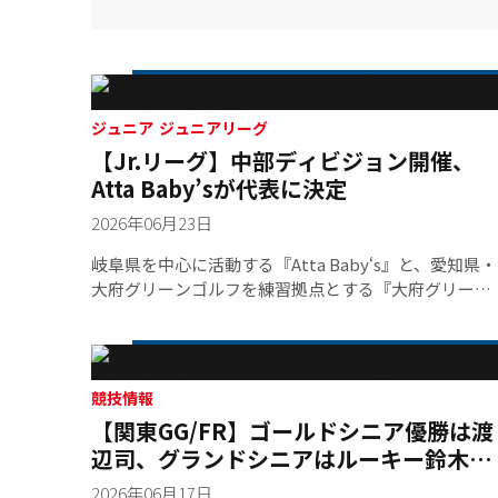
ジュニア ジュニアリーグ
【Jr.リーグ】中部ディビジョン開催、
Atta Baby’sが代表に決定
2026年06月23日
岐阜県を中心に活動する『Atta Baby‘s』と、愛知県・
大府グリーンゴルフを練習拠点とする『大府グリーン
スター』、『大府グリーンドリーム』、『大府グリー
ンガッツ』の計4チームが参加し、6月13日・14日の2
日間に渡り、富士カントリー可児クラブ美濃ゴルフ場
で中部ディビジョンが開催された。その結果、見事
競技情報
『Atta Baby‘s』が中部ディビジョン代表の座を勝ち取
【関東GG/FR】ゴールドシニア優勝は渡
った。
辺司、グランドシニアはルーキー鈴木亨
が優勝
2026年06月17日