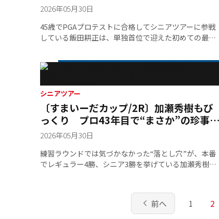
年）など数多くの主要大会を開催してきた。近年では
さ"と“学び”を得る
2026年05月30日
昨年と今年、PGA最終プロテストの会場にも選ばれて
おり、名高いチャンピオンコースとして知られてい
45歳でPGAプロテストに合格してシニアツアーに参戦
る。栃木県にある烏山城カントリークラブに集結した
している飯田耕正は、単独首位で迎えた初めての最終
81名のゴールドシニア世代はまだまだ元気はつらつ
日は"悔しさ"と“勉強”の1日となった。2バーディ・3
だ。満68歳以上のゴールドシニアでは「本丸、三の
ギー・1ダブルボギーの「75」とスコアを落として、
丸」のルートで6,253ヤード/パー72で戦う。最年長出
算8アンダー・9位タイに終わった。緊張感に包まれた
場は85歳の永井滉之。68歳でゴールドデビュー戦を迎
スタートホール。ティショットはフェアウェイをとら
える選手には、レギュラー3勝を挙げている丸山智弘
え、無難にパー発進。2番、3番はともに2メートルに
シニアツアー
じめ6名が加わった。
けたが、いずれもカップに沈まない。4番パー4はティ
〔すまいーだカップ/2R〕加瀬秀樹もび
ショットを右のガードバンカーに入れると、左足下が
っくり プロ43年目で“まさか”の珍
りの難ライから反対側のカラーまで転がり、ボギー。
2日間で11打から1打まで極端体験
続く5番もボギーと苦しい流れ。中盤以降もティショ
2026年05月30日
トのミスなどが重なり、巻き返す機会を逸してしまっ
練習ラウンドでは気づかなかった“落とし穴”が、本番
た。「展開が悪いし、チャンスについても獲りきれ
でレギュラー4勝、シニア3勝を挙げている加瀬秀樹に
ず…強い気持ちを続けられなかったですね。ちょっと
牙をむいた。まずは第1ラウンドの話。スタートから
不甲斐ないラウンドになってしまいましたが、自分が
ー・パーと順調な立ち上がり。しかし3番パー3で思わ
崩れたのがすべて。未練がないというか、自分が悪い
ぬ事態が起きた。4年ぶりに出場する大会に向けて入
ゴルフしかできなかった」と肩を落とす。
chevron_left
前へ
1
2
に準備し、コースのイメージも描いていた加瀬だった
が、そこには想定外の景色が待っていた。「練習では