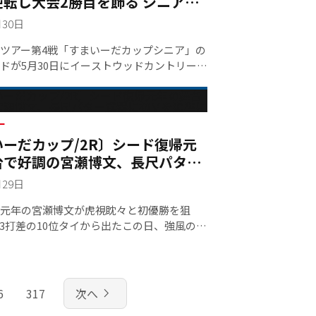
転し大会2勝目を飾る シニアツ
算26勝目と最多優勝数を更新中
月30日
ツアー第4戦「すまいーだカップシニア」の
ドが5月30日にイーストウッドカントリーク
67ヤード/Par72）で行われた。首位とは4打
ーからスタートしたプラヤド・マークセン
7バーディ・ボギーフリーで回り、通算14アン
コアを伸ばして大逆転優勝を飾った。優勝
ー
ーだカップ/2R〕シード復帰元
0万円を獲得。賞金ランキングは2位に浮上し
センは第1回大会が行われた2017年以来、
台で好調の宮瀬博文、長尺パター
。シニアツアーでは昨年の福岡シニアオープ
初Ｖを照準に
月29日
6勝目と最多優勝記録を更新中。首位2打差2
、さらに1打差10アンダー3位には片山晋
元年の宮瀬博文が虎視眈々と初優勝を狙
之が入った。最終ラウンドでは4番ホール
3打差の10位タイから出たこの日、強風の
ード）で桑原克典がホールインワンを達成。第
ディ・2ボギーの「69」と3つ伸ばして首位
で同じくホールインワンを達成した加瀬秀樹
がら4位タイに順位を上げた。最大瞬間風速
、指定外ホールインワン賞として50万円が
/sを記録したこの日、多くの選手が風に苦しめ
瀬も例外ではなかった。3番パー4は2打目が
navigate_next
6
317
次へ
風に乗ってグリーン奥に外す。4番パー3は