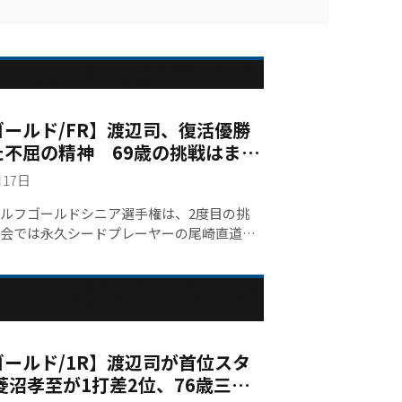
ールド/FR】渡辺司、復活優勝
た不屈の精神 69歳の挑戦はまだ
月17日
ルフゴールドシニア選手権は、2度目の挑
会では永久シードプレーヤーの尾崎直道に
たが、今年はライバル尾崎の不在には物足
った中、雪辱を果たした―――。レギュラーツア
ニアツアー5勝を誇る69歳の大ベテラン"渡辺
を乗り越えて再び優勝カップを掲げ「すっご
すよ」と素直に喜んだ。今年の会場“烏山城
クラブ”は過去に日本プロや日本女子オープ
ールド/1R】渡辺司が首位スタ
れた難コース。渡辺は「僕らは年齢を重ね
菱沼孝至が1打差2位、76歳三澤
ィーを使わせてもらっている」とはいえ、