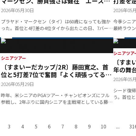
マークセン、勝負強さは健在 エースパ
打差を逆
TEAM SAKAIが安定したティーショットを重ね3てポイ
ルのパットが決まってくれるとね、マネジメントは楽
ターが導いた逆転優勝
アー通
ント奪取に成功、マッチ3もTEAM SAKAIが獲得し、7
2026年05月30日
2026年05
なんですけど（笑）。今回の練習ラウンドではスター
対2でTEAM SAKAIが初戦を白星で飾った。もう一試合
トバーディ×３だったんです。本番になるとね普通に
は、TTゴルフジュニアグリーンとKENNY GOLF
プラヤド・マークセン（タイ）は60歳になっても強か
今季シニア
なっちゃう（笑）。うまくいかない。年取るとそうい
ACADEMYの試合。両者3マッチとも僅差の戦いとなっ
った。首位と4打差の4位タイから出たこの日、7バーデ
最終ラウン
ボ
う現象が起きてくる。まあ、それも楽しみのひとつと
たが、6対3でKENNY GOLF ACADEMYが勝利した。埼
ィ・ボギーなしの「65」で回り、通算14アンダーで大
ラブ（6,8
通
して受け入れて。この年代のプロはプレーが早いこと
玉ディビジョンの試合結果はこちら＞＞＞
会2勝目を飾った。シニア通算26勝目は60歳になって
差7アンダ
もあって、それはすごくやりやすかったです。朝バー
初優勝となった。シニアツアーでの60歳以上での優勝
（60）が
ディ・イーグルで出たし…エージシュートも出ちゃう
は
は2023年「コマツオープン」を制した久保勝美以来、
ダーまでス
シニアツア
つ
んじゃないかなって（笑）ゴルフってワクワクします
シニアツアー
〔すまい
史上11人目となった。4打差で2日目を終えた昨晩、寝
賞金100
ね。
〔すまいーだカップ/2R〕藤田寛之、首
る前に考えていた。「みなさんのスコアが伸びるの
た。マーク
年の舞
事
位と5打差7位で奮闘「よく頑張ってると
で、明日は7アンダーか8アンダーは出さないと」。目
大会2勝目
武器に
2026年05
思います」上々の出来に手応えをつかみ
標スコアを出すために取った策がパターの変更だっ
ンに次ぐ2
ッ
2026年05月29日
た。初日、2日は新しいマレットタイプのパターを使用
位に寺西明
たい
シード復帰
していたが、「下りのラインが速く見えて届いていな
呉、藤田寛
昨年、米シニアのPGAツアー・チャンピオンズにフル
う。首位と
かった」とフィーリングが合っていないかったことか
（194ヤ
参戦し、2年ぶりに国内シニアを主戦場としている藤田
中、5バー
ら、5年以上使う絶対的エースパター（オデッセイ『ホ
2ラウンド
パ
寛之。初日26位タイで滑り出すと、2日目は5バーデ
と4打差な
ワイトホットOG#7 NANO』）の投入に踏み切った。こ
と桑原には
ィ・1ボギーの「68」で回り、首位と5打差の7位で最終
15.3ｍ
の作戦が見事にハマる。2番で2メートル、7番で4メー
贈られた。
念
日を迎える。2023年の「日本シニアオープン」以来の
られた。宮
3
4
5
6
7
8
9
10
...
31
トル、8番で1メートル、9番で3メートルと前半からバ
シニア4勝目が懸かる。好スコアでホールアウトするも
フォローの
ーディラッシュ。上位陣が伸び悩み大混戦の中、首位
「よく頑張ったと思います。ショットは手探り状態