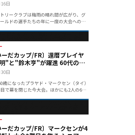
3位タイに浮上し混戦模様
なくならない」と現実を受け止めていた。
月16日
「ボギーの数より1つでも多くバーディを取
トリークラブは梅雨の晴れ間が広がり、グ
て」と狙いがあった。
ールドの選手たちの年に一度の大会への喜
しているかのようだ。81名のゴールド出場
7時から本丸コースをスタート。ゴールドシ
辺司（69）が2アンダー70で回り初日首位
打差1アンダーに菱沼孝至（69）、首位3打
ー
ーだカップ/FR〕還暦プレイヤ
ー3位タイに三澤利之（76）、室田淳
初見充宣（73）が続く。初日首位に立った渡
明"と"鈴木亨"が躍進 60代の新
以前、日本プロでもプレーさせてもらいま
能性を証明
月30日
度かラウンドした経験はあるはずなのに、
ースのイメージが頭に浮かんでこないんで
60歳になったプラヤド・マークセン（タイ）
いを浮かべた。それでも初日は、「昨日は
勝目で幕を閉じた今大会。ほかにも2人の60
ず、地面も少しウェットな状態だったの
盛り上げた。終盤までマークセンの背中を
く思い切ってクラブを振っていきました」
2020年賞金王の寺西明。3月に60歳になっ
。前半は38とやや苦しんだが、「後半は手
イヤーの一人だ。首位と2打差の2位タイか
プレーしながらも、上がり2ホールで連続バ
日は、前半チャンスを作りながら決めきれ
って32。ゴルフって、あまり真剣にやりす
ー
5メートルほど残ったパーパットを沈めてピ
ーだカップ/FR〕マークセンが4
がいいのかもしれませんね」と笑った。
ぐ場面もあり、オールパーで折り返す。