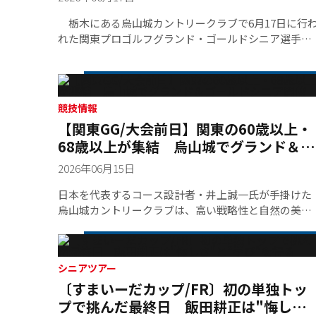
栃木にある烏山城カントリークラブで6月17日に行
れた関東プロゴルフグランド・ゴールドシニア選手権
大会の最終ラウンド。68歳以上のゴールドシニアは最
終ラウンドを唯一のアンダーバー71で回り、141スト
ーク、通算3アンダーで渡辺司（69）が優勝。60歳以
のグランドシニアでは先月還暦を迎えたばかりの鈴木
競技情報
亨（60）が3バーディ・ノーボギーの69で回り、スコ
【関東GG/大会前日】関東の60歳以上・
を7アンダーまで伸ばして、2位の久保勝美（63）、加
68歳以上が集結 烏山城でグランド＆ゴ
藤仁（66）に3打差をつけて完全優勝を飾った。それ
ールドシニア開催
れ優勝賞金35万円が贈られた。ホールインワン特別賞
2026年06月15日
として、牧野裕（1ラウンド 11番ホール）、武井泰道
（最終ラウンド 11番ホール）に烏山城CCよりそれぞれ
日本を代表するコース設計者・井上誠一氏が手掛けた
3万円が贈呈された。
烏山城カントリークラブは、高い戦略性と自然の美し
さを活かしたレイアウトが特徴で、今年の関東グラン
ド・ゴールドシニアの舞台となる。1973年に開場し、
「本丸」「二の丸」「三の丸」と名付けられた27ホー
ルで構成。これまでに日本女子オープンゴルフ選手権
シニアツアー
〔すまいーだカップ/FR〕初の単独トッ
（1975年、2016年、2021年）、日本女子プロ選手権
（1985年）、日本プロゴルフ選手権（1989年、2012
プで挑んだ最終日 飯田耕正は"悔し