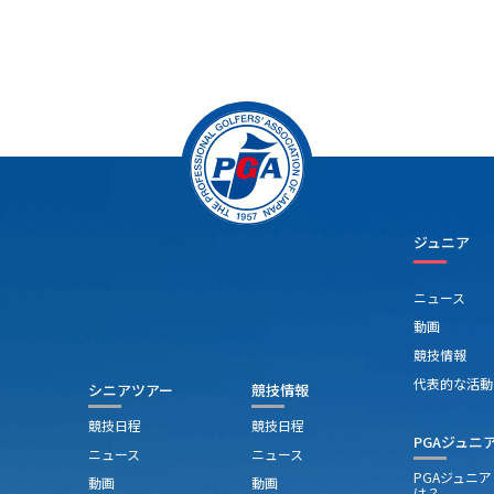
右からの風
に浮上した。
点
で、正直あまりよくないんです」と表情は明るくな
ボギーと苦
い。その内容を聞くと納得してしまう。出だしの1番パ
ンストは球
ー4は、ティショットを左に曲げて、あわやOBという
前から行き
崖下からの2打目を10メートルにグリーンオン。それを
ら息を吹き
沈めてバーディ発進。6番パー5は3打目を1メートル強
番は2メー
につけて「バーディと呼べるナイスバーディ」だった
から6メー
が、8番パー5はティショットを左に曲げる。「木に当
11番でも
たってフェアウェイに出てきてくれた」とピンチをチ
パーパット
ャンスに変えてこの日3つ目のバーディを奪った。9番
った。
い
パー4はフェアウェイバンカーからの2打目を「ダフっ
ジュニア
持
て30ヤードぐらいショート」するも3打目を50センチ
ッ
に寄せる。14番パー4も右のフェアウェイバンカーに入
ニュース
れて2打目をダフって「残り52ヤードをベタピンにつけ
動画
回
て」パーセーブする場面もあった。
競技情報
代表的な活動
シニアツアー
競技情報
競技日程
競技日程
PGAジュニ
ニュース
ニュース
PGAジュニ
動画
動画
は？