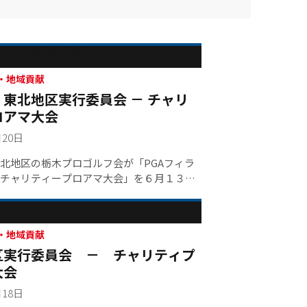
・地域貢献
東北地区実行委員会 － チャリ
ロアマ大会
月20日
北地区の栃木プロゴルフ会が「PGAフィラ
チャリティープロアマ大会」を６月１３日
山城カントリークラブにて開催いたしまし
ルファー３６名、アマチュア１０５名らが
会終了後のパーティーでは小川清二プロの
リティーオークションが行われ、４３４，
・地域貢献
区実行委員会 － チャリティプ
那須烏山市へ社会福祉事業費として寄贈さ
大会
月18日