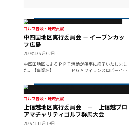
ゴルフ普及・地域貢献
中四国地区実行委員会 － イーブンカッ
プ広島
2008年07月02日
中四国地区によるＰＰＴ活動が無事に終了いたしまし
た。【事業名】 ＰＧＡフィランスロピーイー
ブンカップ広島【日時】 ２００８年１０月
１４日（火）【会場】 郷原カントリークラ
ブ【参加数】 ８９名（プロ１２名 ・ 障害
者２３名 ・ 健常者５４名）
ゴルフ普及・地域貢献
上信越地区実行委員会 － 上信越プロ
アマチャリティゴルフ群馬大会
2007年11月19日