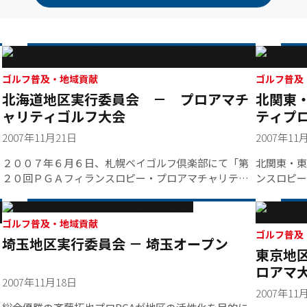
ゴルフ普及・地域貢献
ゴルフ普及
北海道地区実行委員会 － プロアマチ
北関東・
ャリティゴルフ大会
ティプ
2007年11月21日
2007年11
２００７年６月６日、札幌ベイゴルフ倶楽部にて「第
北関東・東
２０回ＰＧＡフィランスロピー・プロアマチャリティ
ンスロピー
ゴルフ大会」が開催されました。ゴルフの普及を図る
(水)に烏
こと、社会貢献活動を行うことなどを目的として始ま
た。プロゴ
った当大会も、今年で２０回目を迎えました。
参加し、大
ゴルフ普及・地域貢献
司会でチャ
ゴルフ普及
埼玉地区実行委員会 － 埼玉オープン
東京地
６０５円が
れました。
ロアマ
2007年11月18日
2007年11