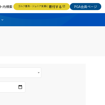
ト内検索
ゴルフ普及・ジュニア支援に
寄付する
PGA会員ページ
open_in_new