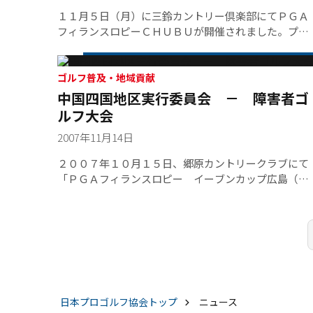
１１月５日（月）に三鈴カントリー倶楽部にてＰＧＡ
フィランスロピーＣＨＵＢＵが開催されました。プロ
アマ大会後には、レッスン会も行われ、ＰＧＡ会員２
８名、アマチュア８３名、ＬＰＧＡ会員２名の総勢１
１３名が参加しました。【チャリティ】 ・社会福
ゴルフ普及・地域貢献
祉法人中日新聞社会事業団 ２５０，０００円
中国四国地区実行委員会 － 障害者ゴ
ルフ大会
2007年11月14日
２００７年１０月１５日、郷原カントリークラブにて
「ＰＧＡフィランスロピー イーブンカップ広島（障
害者ゴルフ大会）」が開催されました。この大会は、
身体に障害のある者が、ゴルフを通じて体力の維持・
増進を図るとともに、明朗・快活かつ積極的な活動意
欲を増進することにより参加と協調・強制の明るい社
会の形成に寄与することを目的としています。今年は
総数８９名（ＰＧＡ会員１２名、障害者２６名、健常
者５１名）が参加しました。※チャリティ先である、
広島県身体障害者団体連合会より、当大会実行委員会
日本プロゴルフ協会
トップ
ニュース