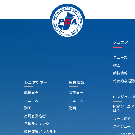
天恵会 ２００，０００円
スロピー 
戦期 
会 場
ジュニア
ニュース
動画
競技情報
代表的な活動
シニアツアー
競技情報
競技日程
競技日程
PGAジュニ
ニュース
ニュース
PGAジュニ
動画
動画
は？
出場有資格者
ルール紹介
各種ランキング
スケジュール
競技成績アラカルト
チャンピオン