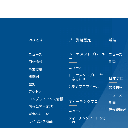
へ「身体障害者の福祉に深い理解をもち、社会参加活
動の促進に尽くした」として感謝状をいただきまし
た。【チャリティ報告】・（社）広島県身体障害者団
体連合会 １００，０００円
PGAとは
プロ資格認定
競技
トーナメントプレーヤ
ニュース
ニュース
ー
団体情報
動画
ニュース
事業概要
トーナメントプレーヤー
組織図
日本プロ
になるには
歴史
合格者プロフィール
競技日程
アクセス
ニュース
コンプライアンス情報
ティーチングプロ
動画
情報公開・定款
歴代優勝者
ニュース
肖像権について
ティーチングプロになる
ライセンス商品
には