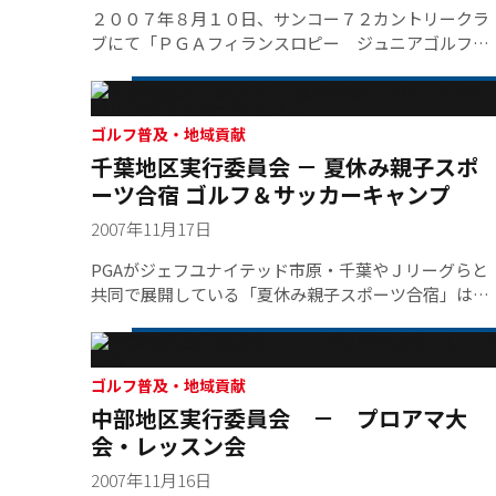
２００７年８月１０日、サンコー７２カントリークラ
ブにて「ＰＧＡフィランスロピー ジュニアゴルフス
クール（群馬）」が開催されました。４１名のジュニ
アが参加し、午前はストレッチ体操・基本スイング・
アプローチ練習を行い、午後になると初心者はショー
トコースへ、経験者は本コースへ出てプロの指導を受
ゴルフ普及・地域貢献
千葉地区実行委員会 － 夏休み親子スポ
けました。
ーツ合宿 ゴルフ＆サッカーキャンプ
2007年11月17日
PGAがジェフユナイテッド市原・千葉やＪリーグらと
共同で展開している「夏休み親子スポーツ合宿」は、
今年も7月28日、29日の2日間、サッカーの部を日本エ
アロビクスセンターで、そしてゴルフの部では真名カ
ントリー倶楽部にて実施され無事終了いたしました。
今年で8回目を迎えるこのイベントは、競技の垣根を
ゴルフ普及・地域貢献
中部地区実行委員会 － プロアマ大
えスポーツや自然のすばらしさを楽しんでもらおう
と、サッカーをジェフ、ゴルフをPGA所属のプロが指
会・レッスン会
導し、夜はキャンプファイアーなどの自然体験を親子
2007年11月16日
で体験してもらいました。