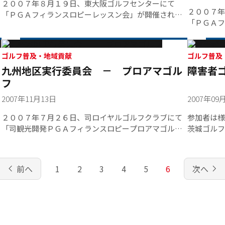
２００７年８月１９日、東大阪ゴルフセンターにて
２００７年
「ＰＧＡフィランスロピーレッスン会」が開催されま
「ＰＧＡフ
した。当レッスン会は、同日、日本テレビ系列で開催
スン会」が
されていた“２４時間テレビ”と連動し、５名のプロが
盟に登録し
練習場に待機、５００円以上の寄付をしていただいた
ー・アプロ
方なら誰でもプロのレッスンを受けることができ、そ
ゴルフ普及・地域貢献
ゴルフ普及
を実施しま
九州地区実行委員会 － プロアマゴル
障害者
の様子が２４時間テレビ内で紹介されました。最終的
名のプロが
に５５名がレッスンを受け、集まった寄付金はそのま
フ
ま２４時間テレビ（関西テレビ）へと寄付されまし
2007年11月13日
2007年09
た。
２００７年７月２６日、司ロイヤルゴルフクラブにて
参加者は様
「司観光開発ＰＧＡフィランスロピープロアマゴル
茨城ゴルフ
フ」が開催されました。当大会は、ゴルフを通じてプ
イベントが
ロゴルファーとアマチュアゴルファーが交流を深め、
を目的とし
あわせて社会貢献を目的としたものであり、プロ５０
２名の参加
chevron_left
navigate_next
前へ
1
2
3
4
5
6
次へ
名・アマチュア１４７名が参加しました。【チャリテ
などのイベ
ィ報告】・社会福祉法人 臼間会 ２００，０００
コースで行
円・社会福祉法人 浩風会 ２００，０００円・社
手と記念撮
会福祉法人 玉医会 ２００，０００円・社会福祉
PGA Ｈ
法人 玉寿会 ２００，０００円・社会福祉法人
ント付帯