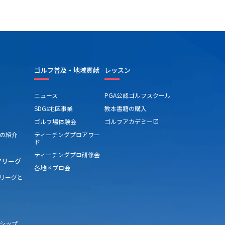
障害者ゴルフ体験会＆プロトーナメント観
日 平成１９年９月２８日（金）
 茨城ゴルフ倶楽部（東コース）
ゴルフ普及・地域貢献
レッスン
ニュース
PGA公認ゴルフスクール
SDGs地区事業
教本書籍の購入
ゴルフ場体験会
ゴルフアカデミー
open_in_new
の紹介
ティーチングプロアワー
ド
ティーチングプロ研修会
アリーグ
各地区プロ会
アリーグと
シップ