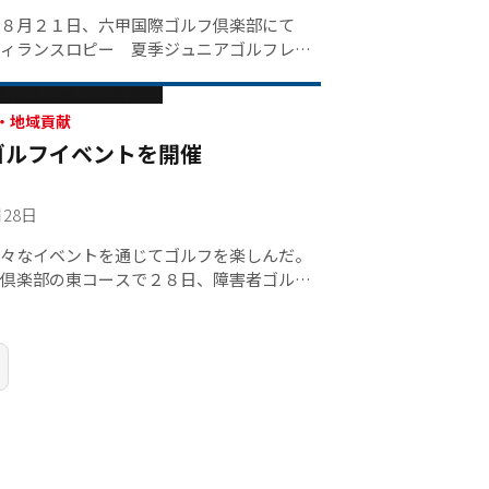
８月２１日、六甲国際ゴルフ倶楽部にて
ィランスロピー 夏季ジュニアゴルフレッ
開催されました。兵庫県高等学校ゴルフ連
ている生徒を対象に、打撃練習・バンカ
ーチ・パッティングなどの無料レッスン会
・地域貢献
した。今年はジュニア５７名が参加し、８
ゴルフイベントを開催
レッスンを行いました。
月28日
々なイベントを通じてゴルフを楽しんだ。
倶楽部の東コースで２８日、障害者ゴルフ
開催された。ゴルフの楽しさを伝えること
て、プロゴルファーによる誘導のもと、６
者はラウンドレッスンや、スナッグゴルフ
ントを体験した。イベントの最後には、西
われたシニアトーナメントを観戦。出場選
影をして、一日の思い出を締めくくった。
ａｎｄａ Cup フィランスロピーシニアトーナメ
イベントイベント名 PGA フィラン