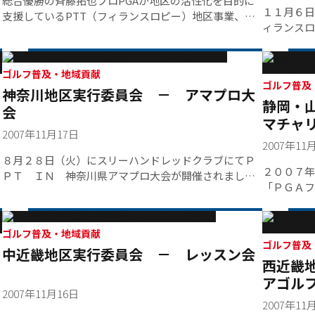
総合優勝の斉藤拓也プロPGAが地区の活性化を目的に
１１月６日
支援しているPTT（フィランスロピー）地区事業、
ィランスロ
「第４回埼玉オープンゴルフ選手権大会」は６月２５
した。【チ
～２６日埼玉・嵐山カントリークラブ（パー７２）で
ジュニアゴ
行われ、斉藤拓也がトータル９アンダー１３５のスコ
スポーツニ
アで優勝した。初日プロをおさえてトップに立った渡
ゴルフ普及・地域貢献
ゴルフ普及
神奈川地区実行委員会 － アマプロ大
辺悠は優勝を逃したもののトータル７アンダー１３７
静岡・
でベストアマ賞を獲得。５月のマンシングウェアオー
会
マチャ
プンKSBカップで優勝した石川遼はトータル４アンダ
2007年11月17日
ー１４０でベストジュニア賞に輝いた。
2007年11
８月２８日（火）にスリーハンドレッドクラブにてＰ
２００７年
ＰＴ ＩＮ 神奈川県アマプロ大会が開催されまし
「ＰＧＡフ
た。ＰＧＡ会員４５名、アマチュア１６名の総勢６１
リティゴル
名が参加しました。【チャリティ】・神奈川新聞厚生
静岡県や山
文化事業団 １００，０００円
ァー５０名
ゴルフ普及・地域貢献
超
プロ１人が
ゴルフ普及
中近畿地区実行委員会 － レッスン会
西近畿
アウト後も
ました。【
アゴル
2007年11月16日
生文化事
2007年11
留市社会