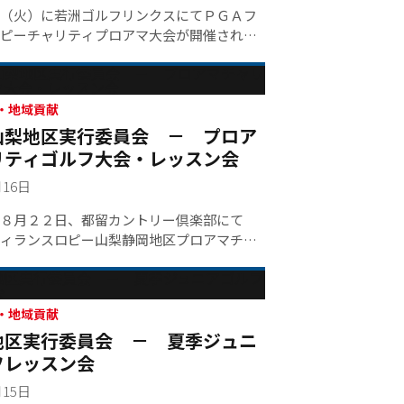
（火）に若洲ゴルフリンクスにてＰＧＡフ
ピーチャリティプロアマ大会が開催されま
ャリティ】・東京都 ４００，０００円・
ルファー育成協議会 ５００，０００円・
ッポン新聞社 ３２６，５００円
・地域貢献
山梨地区実行委員会 － プロア
リティゴルフ大会・レッスン会
月16日
８月２２日、都留カントリー倶楽部にて
ィランスロピー山梨静岡地区プロアマチャ
フ大会・レッスン会」が開催されました。
梨県からアマチュア１４７名とプロゴルフ
、計１９７名 が参加。 アマチュア３人に
付き指導しながらのラウンド、またホール
・地域貢献
地区実行委員会 － 夏季ジュニ
練習場にてレッスン会を開催し交流を深め
チャリティ報告】・（財）山梨日日新聞厚
フレッスン会
業団 １００，０００円・社会福祉法人都
月15日
福祉協議会 ３９４，０００円