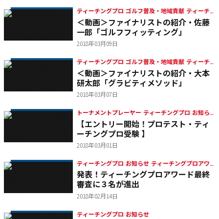
ティーチングプロ ゴルフ普及・地域貢献 ティーチ
＜動画＞ファイナリストの紹介・佐藤
ングプロアワード
一郎「ゴルフフィッティング」
2018年03月09日
ティーチングプロ ゴルフ普及・地域貢献 ティーチ
＜動画＞ファイナリストの紹介・大本
ングプロアワード
研太郎「グラビティメソッド」
2018年03月07日
トーナメントプレーヤー ティーチングプロ お知ら
【エントリー開始！プロテスト・ティ
せ
ーチングプロ受験 】
2018年03月01日
ティーチングプロ お知らせ ティーチングプロアワ
発表！ティーチングプロアワード最終
ード
審査に３名が進出
2018年02月14日
ティーチングプロ お知らせ