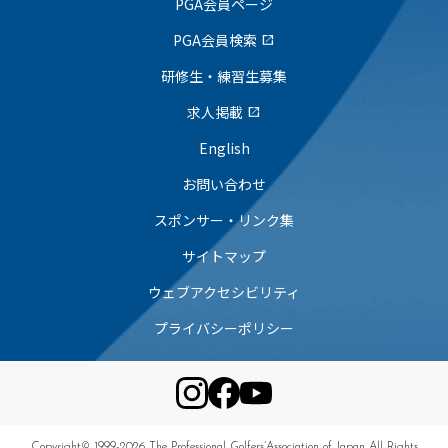
PGA会員ページ
PGA会員検索
open_in_new
研修生・練習生募集
求人掲載
open_in_new
English
お問い合わせ
スポンサー・リンク集
サイトマップ
ウェブアクセシビリティ
プライバシーポリシー
Copyright© 1999-2026 The Professional Golfers’Association of Japan All Rights