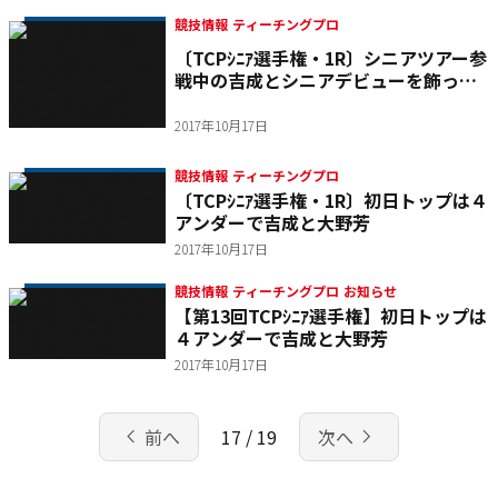
競技情報 ティーチングプロ
〔TCPｼﾆｱ選手権・1R〕シニアツアー参
戦中の吉成とシニアデビューを飾った
大野が４アンダー首位タイ
2017年10月17日
競技情報 ティーチングプロ
〔TCPｼﾆｱ選手権・1R〕初日トップは４
アンダーで吉成と大野芳
2017年10月17日
競技情報 ティーチングプロ お知らせ
【第13回TCPｼﾆｱ選手権】初日トップは
４アンダーで吉成と大野芳
2017年10月17日
chevron_left
navigate_next
前へ
17 / 19
次へ