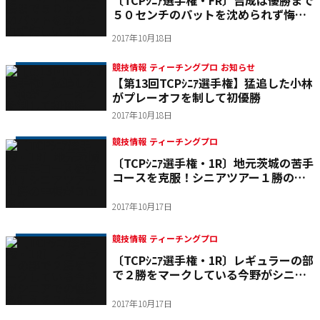
〔TCPｼﾆｱ選手権・FR〕吉成は優勝まで
５０センチのパットを沈められず悔し
い２位
2017年10月18日
競技情報 ティーチングプロ お知らせ
【第13回TCPｼﾆｱ選手権】猛追した小林
がプレーオフを制して初優勝
2017年10月18日
競技情報 ティーチングプロ
〔TCPｼﾆｱ選手権・1R〕地元茨城の苦手
コースを克服！シニアツアー１勝の中
根が３位タイ
2017年10月17日
競技情報 ティーチングプロ
〔TCPｼﾆｱ選手権・1R〕レギュラーの部
で２勝をマークしている今野がシニア
での優勝も狙える３位タイ
2017年10月17日