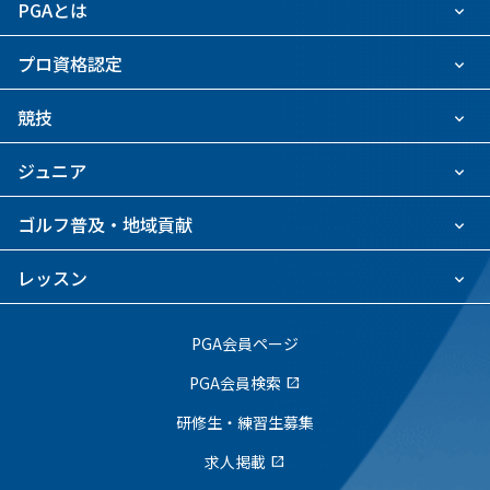
PGAとは
プロ資格認定
競技
ジュニア
ゴルフ普及・地域貢献
レッスン
PGA会員ページ
PGA会員検索
open_in_new
研修生・練習生募集
求人掲載
open_in_new