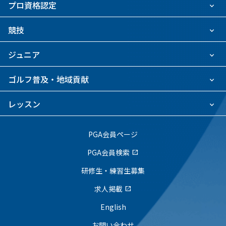
プロ資格認定
競技
ジュニア
ゴルフ普及・地域貢献
レッスン
PGA会員ページ
PGA会員検索
open_in_new
研修生・練習生募集
求人掲載
open_in_new
English
お問い合わせ