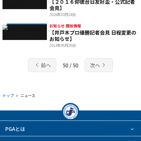
【２０１６仰徳台日友好盃・公式記者
会見】
2016年03月24日
お知らせ 競技情報
【井戸木プロ優勝記者会見 日程変更の
お知らせ】
2013年05月29日
chevron_left
navigate_next
前へ
50 / 50
次へ
トップ
ニュース
PGAとは