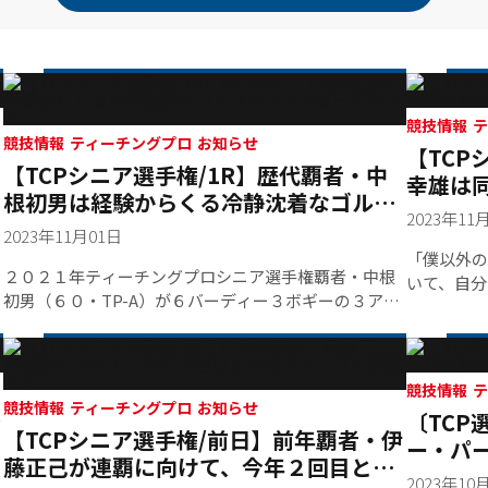
競技情報 ティーチングプロ お知らせ
【TCP
【TCPシニア選手権/1R】歴代覇者・中
幸雄は
根初男は経験からくる冷静沈着なゴルフ
ップを
2023年11
で３アンダー首位タイ
2023年11月01日
「僕以外の
２０２１年ティーチングプロシニア選手権覇者・中根
いて、自分
初男（６０・TP-A）が６バーディー３ボギーの３アン
ていました
ダーで首位タイで実力通りのプレーを見せた。
日のスコア
は３アンダ
競技情報 ティーチングプロ お知らせ
今
〔TCP
【TCPシニア選手権/前日】前年覇者・伊
ー・パ
藤正己が連覇に向けて、今年２回目とな
ーオフ
2023年10