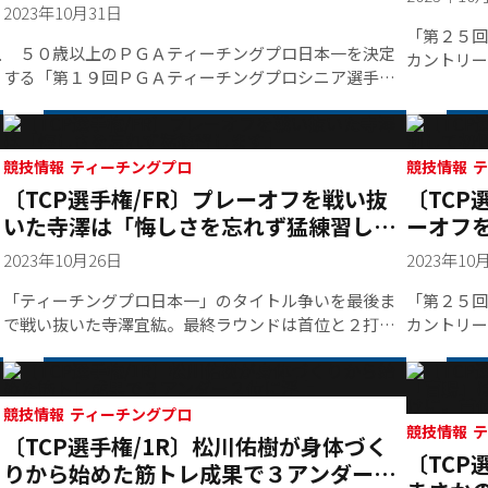
るチャンスに挑戦する
2023年10月31日
「第２５回
５０歳以上のＰＧＡティーチングプロ日本一を決定
、
カントリー
する「第１９回ＰＧＡティーチングプロシニア選手権
ド／パー７
大会」が１１月１日、２日の２日間、茨城県にある宍
かける大木
戸ヒルズカントリークラブ・東コース（６，７０８ヤ
からスター
ード／パー７２）で開催される。３月から全国１５会
ダーで並び
場で開催された１次予選会には７９４名が参加し、２
競技情報 ティーチングプロ
れるプレー
〔TCP選手権/FR〕プレーオフを戦い抜
〔TCP
次予選を勝ち抜いた１２０名が出場する。
大木はパー
いた寺澤は「悔しさを忘れず猛練習しま
ーオフ
チャンピオ
す」
木が３
資格（岐阜
2023年10月26日
2023年10
勝賞金１０
ークラブか
「ティーチングプロ日本一」のタイトル争いを最後ま
「第２５回
リ安全より
で戦い抜いた寺澤宜紘。最終ラウンドは首位と２打差
カントリー
MIDOR
の５位グループで、最終組のひとつ前でスタートし
コアが伸び
Ｘ３ジョル
た。１番、３番とパー５ホールでバーディーを重ねた
２・Ａ）と
矢先の５番パー４。ドライバーショットがＯＢ方向に
並びプレー
流れ、このホールをダブルボギーにしてしまう。それ
競技情報 ティーチングプロ
ボギーで決
競
〔TCP選手権/1R〕松川佑樹が身体づく
でも好調な流れを信じて、７番パー４でバーディー奪
以上がレギ
〔TCP
取に成功。全体のスコアが伸び悩んでいることがわか
回ＰＧＡテ
りから始めた筋トレ成果で３アンダー２