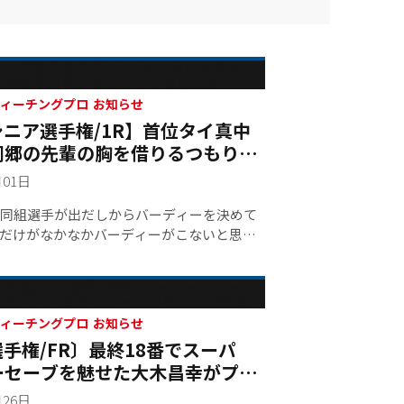
競技情報 ティーチングプロ お知らせ
シニア選手権/1R】首位タイ真中
同郷の先輩の胸を借りるつもりト
目指す
月01日
同組選手が出だしからバーディーを決めて
だけがなかなかバーディーがこないと思っ
。でも同伴競技者の皆さんのおかげで、今
に繋がりました」。真中幸雄（５８・Ｂ）
ー首位タイとした初日を振り返った。
競技情報 ティーチングプロ お知らせ
選手権/FR〕最終18番でスーパ
ーセーブを魅せた大木昌幸がプレ
を制し初優勝
月26日