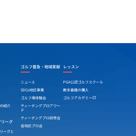
ゴルフ普及・地域貢献
レッスン
ニュース
PGA公認ゴルフスクール
SDGs地区事業
教本書籍の購入
ゴルフ場体験会
ゴルフアカデミー
open_in_new
の紹介
ティーチングプロアワー
ド
ティーチングプロ研修会
アリーグ
各地区プロ会
アリーグと