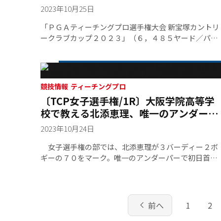
PF１、さらに阪神交易からブッシュネルプロＸ３ジョ
スタート
2023年10月25日
ルトが贈られた。
「ＰＧＡティーチングプロ選手権大会 新宝塚カントリ
ークラブカップ２０２３」（６，４８５ヤード／パー
７１）の第１ラウンド。今年ティーチングプロ会員入
りしたばかりで最年少出場の小川真之介（２２）が６
７ストロークをマークし４アンダー単独首位スター
ト。ＰＧＡ女性会員６名による「第３回ＰＧＡティー
競技情報 ティーチングプロ
チングプロ女子選手権大会」（５，８８０ヤード／パ
〔TCP女子選手権/1R〕大阪学院高等学
ー７１）では女性会員二期生の北添恵理が唯一の１ア
校で教える北添恵理、唯一のアンダーパ
ンダー７０ストロークで首位。大会３連覇を狙う高木
ーで単独首位に立つ
亜希子とは１打差を着けて最終ラウンドに挑むことに
2023年10月24日
なる。
女子選手権の部では、北添恵理が３バーディー２ボ
ギーの７０をマーク。唯一のアンダーパーで初日首位
に立った。北添は「ドライバーショットのいいイメー
ジがつかめていない」と不安な気持ちでスタート。出
だし３ホールはあたふたとティーショットが曲がり、
３番パー５ホールでボギーが先行。アウトホールは５
chevron_left
前へ
1
2
番から難易度の高いホールが続くこともあり「気を引