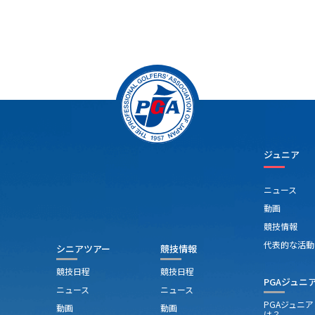
にしているという。
ジュニア
ニュース
動画
競技情報
代表的な活動
シニアツアー
競技情報
競技日程
競技日程
PGAジュニ
ニュース
ニュース
PGAジュニ
動画
動画
は？