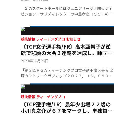
朝のスタートホールにはジュニアリーグ北関東ディ
ビジョン・サブディレクターの中島孝之（５５・A）
ＰＧＡジュニア選手権東北地区代表チームで２０１７
年よりコーチを務める今野忠廣（５８・B）の２名の
姿があった。
競技情報 ティーチングプロ お知らせ
〔TCP女子選手権/FR〕高木亜希子が逆
転で悲願の大会３連覇を達成し、師匠へ
感謝を伝える
2023年10月26日
「第３回ＰＧＡティーチングプロ女子選手権大会 新宝
塚カントリークラブカップ２０２３」（５，８８０ヤ
ード／パー７１）の最終ラウンド。首位と１打差イー
ブンパーからスタートした高木亜希子が、スコアを６
つ落としたが、逆転Ｖで大会３連覇を達成した。高木
には優勝賞金１０万円と副賞として新宝塚カントリー
競技情報 ティーチングプロ
〔TCP選手権/1R〕最年少出場２２歳の
クラブからキャディバックとボール３ダース、ミドリ
安全より腰部保護ベルト一体型ゴルフパンツMIDORI
小川真之介が６７をマークし、単独首位