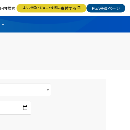
ト内検索
ゴルフ普及・ジュニア支援に
寄付する
PGA会員ページ
open_in_new