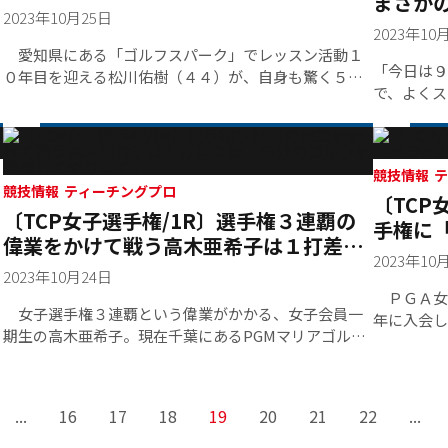
まさか
り、攻めの姿勢を貫いた。
トリークラ
位に浮上
2023年10月25日
スを披
転優勝し、
2023年10
位タイ
愛知県にある「ゴルフスパーク」でレッスン活動１
「今日は９
０年目を迎える松川佑樹（４４）が、自身も驚く５バ
で、よくス
ーディー・２ボギーの６８を叩き出し、首位１打差２
河野翔太（
位に浮上。「犬か鎖を外したみたいに、勢いはずんで
んと盲腸で
走り回っちゃったのかもしれません」と苦笑い。ティ
のがティー
ーチングプロ選手権には初出場。初日上位に食い込ん
乗り越えた
競
できた成績に「何か特別な練習でも？」と問いただし
競技情報 ティーチングプロ
〔TCP
たところ「去年は２次予選落ちだったので、ゴルフ向
〔TCP女子選手権/1R〕選手権３連覇の
手権に
けのトレーニングをしようと始めた筋トレが功を奏し
偉業をかけて戦う高木亜希子は１打差２
期生・
たのかもしれませんね」とヒントをくれた。
2023年10
位「自分のゴルフを徹底してやります」
2023年10月24日
ＰＧＡ女
女子選手権３連覇という偉業がかかる、女子会員一
年に入会し
期生の高木亜希子。現在千葉にあるPGMマリアゴルフ
でゴルフを
リンクスでは所属プロとしてレッスン３年目を迎え
入りを果た
る。「スイングはコースで生かせるシンプルできれい
加している
なスイングづくりを目指しています。ラウンドレッス
あり、今回
...
16
17
18
19
20
21
22
...
ンではコースマネジメントを中心にお伝えしていま
新たな気持
す」とコース所属プロならではの感覚を普段から大切