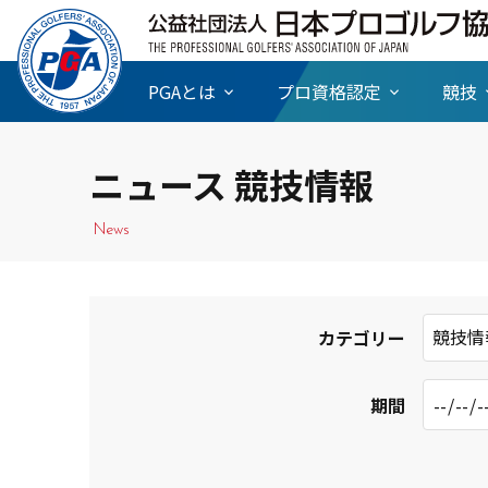
PGAとは
プロ資格認定
競技
ニュース 競技情報
News
競技情
カテゴリー
期間