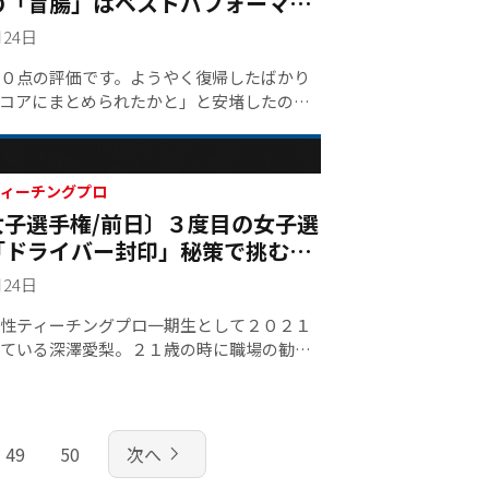
の「盲腸」はベストパフォーマン
ブカップ」は高木亜希子（４６・B）が逆
露するきっかけに。首位１打差２
大会３連覇を達成した。
月24日
０点の評価です。ようやく復帰したばかり
コアにまとめられたかと」と安堵したのが
かわのしょうた）。大会直近の一週間、な
苦しんでいたという。その復帰戦となった
チングプロ選手権。想定しなかった事態を
エピソードを持ち合わせていた。
技情報 ティーチングプロ
女子選手権/前日〕３度目の女子選
「ドライバー封印」秘策で挑む一
深澤愛梨
月24日
性ティーチングプロ一期生として２０２１
ている深澤愛梨。２１歳の時に職場の勧め
始めてから１２年でプロゴルファーの会員
している。第１回大会から女子選手権に参
が、思うような成績を残せていないことも
は「リベンジを果たしたい！」と心身共に
navigate_next
49
50
次へ
ちで挑んでいる選手である。