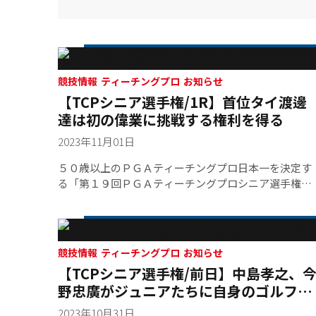
競技情報 ティーチングプロ お知らせ
【TCPシニア選手権/1R】首位タイ渡邊
達は初の偉業に挑戦する権利を得る
2023年11月01日
５０歳以上のＰＧＡティーチングプロ日本一を決定す
る「第１９回ＰＧＡティーチングプロシニア選手権大
会」の第１ラウンド。３アンダーで渡邊達（５７・
A）、中根初男（６０・ＴＰ-Ａ）、真中幸雄（５８・
Ｂ）が首位に並んだ。１打差２アンダーに深澤幸雄
（５５・ＴＰ‐Ａ）、久我明（６１・B）ら４名が続
競技情報 ティーチングプロ お知らせ
く。前年覇者・伊藤正己（６７・ＴＰ‐Ａ）は１アン
【TCPシニア選手権/前日】中島孝之、
ダー８位タイで初日終えた。
野忠廣がジュニアたちに自身のゴルフを
届ける
2023年10月31日