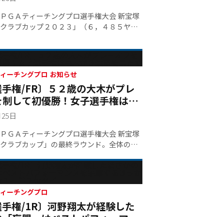
ＰＧＡティーチングプロ選手権大会 新宝塚
クラブカップ２０２３」（６，４８５ヤー
１）の最終ラウンド。首位と１打差を追い
昌幸（５２・Ａ）と、さらに１打差の５位
トした寺澤宜紘（４０・Ｂ）が通算４アン
プレーオフへ。どちらも譲れない闘志あふ
競技情報 ティーチングプロ お知らせ
オフは４ホール目に突入。寺澤はボギー、
選手権/FR〕５２歳の大木がプレ
で大木がプレーオフを制し、第２５代目の
を制して初優勝！女子選手権は高
ンに輝いた。大木には来年の日本プロ出場
連覇を果たす
・富士Ｃ可児Ｃ可児ゴルフ場で開催）と優
月25日
０万円、さらに副賞として新宝塚カントリ
らキャディバックとボール３ダース、ミド
ＰＧＡティーチングプロ選手権大会 新宝塚
腰部保護ベルト一体型ゴルフパンツ
クラブカップ」の最終ラウンド。全体のス
I PF１、さらに阪神交易からブッシュネルプロ
悩む中、通算４アンダーで大木昌幸（５
トが贈られた。
寺澤宜紘（４０・Ｂ）が通算４アンダーで
オフへ。４ホール目で大木がパー、寺澤が
着。大木が選手権初優勝を飾った。５０歳
技情報 ティーチングプロ
ュラーで優勝を飾るのは初の快挙。「第３
選手権/1R〕河野翔太が経験した
ィーチングプロ女子選手権大会 新宝塚カン