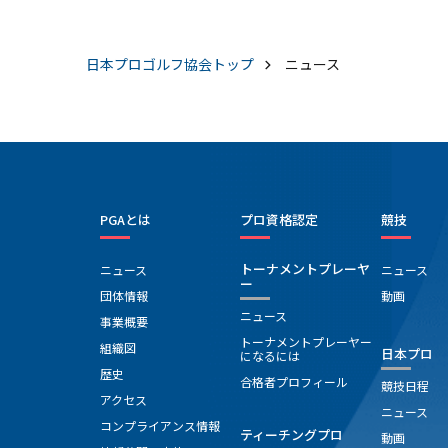
き締めよう」と集中力を高めていった。６番パー３
（１２９ヤード）はピッチングウェッジで１．５メー
トルに着けバーディー。９番パー３では外から２０ア
日本プロゴルフ協会
トップ
ニュース
ードのアプローチがチップイン。前半で１つスコアを
伸ばすことに成功した。後半１０番打ち下ろしパー４
（３３５ヤード）はティーショットを残り５０ヤード
にまで運び、アプローチを２メートルに寄せて３つ目
のバーディー奪取で一歩リード。１５番パー５はサー
ドショットがグリーンを捉えられずにボギーにした
が、最後までパーセーブを目指し、スコアを落とすこ
PGAとは
プロ資格認定
競技
となく初日を１アンダーで終えることができた。
トーナメントプレーヤ
ニュース
ニュース
ー
団体情報
動画
ニュース
事業概要
トーナメントプレーヤー
組織図
日本プロ
になるには
歴史
合格者プロフィール
競技日程
アクセス
ニュース
コンプライアンス情報
ティーチングプロ
動画